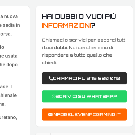
HAI DUBBI O VUOI PIÙ
una nuova
INFORMAZIONI
?
 sedia in
corsa.
Chiamaci o scrivici per esporci tutti
do
i tuoi dubbi. Noi cercheremo di
rispondere a tutto quello che
ene usata
chiedi.
che dopo
CHIAMACI AL 375 820 0110
ase. I
chienale
SCRIVICI SU WHATSAPP
na.
INFO@ELEVENPCGAMING.IT
uretano,