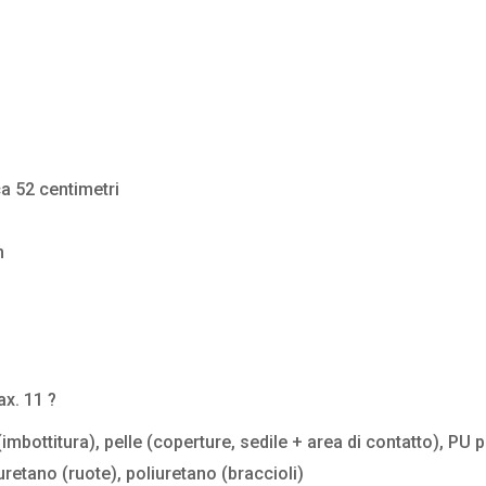
a 52 centimetri
m
x. 11 ?
mbottitura), pelle (coperture, sedile + area di contatto), PU p
iuretano (ruote), poliuretano (braccioli)