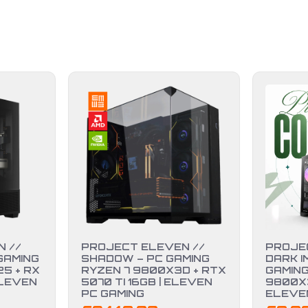
 //
PROJECT ELEVEN //
PROJE
GAMING
SHADOW – PC GAMING
DARK I
5 + RX
RYZEN 7 9800X3D + RTX
GAMING
ELEVEN
5070 TI 16GB | ELEVEN
9800X3
PC GAMING
ELEVE