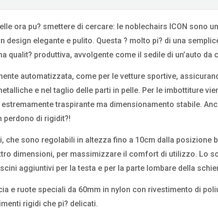
n pelle ora pu? smettere di cercare: le noblechairs ICON sono 
 design elegante e pulito. Questa ? molto pi? di una semplice
a qualit? produttiva, avvolgente come il sedile di un’auto da 
mente automatizzata, come per le vetture sportive, assicuran
lliche e nel taglio delle parti in pelle. Per le imbottiture vi
), estremamente traspirante ma dimensionamento stabile. An
perdono di rigidit?!
i, che sono regolabili in altezza fino a 10cm dalla posizione b
ttro dimensioni, per massimizzare il comfort di utilizzo. Lo s
scini aggiuntivi per la testa e per la parte lombare della schie
cia e ruote speciali da 60mm in nylon con rivestimento di poli
enti rigidi che pi? delicati.