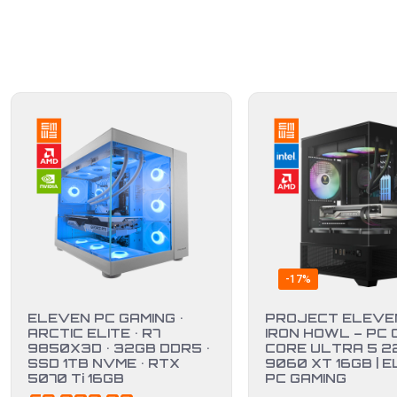
-17%
ELEVEN PC GAMING •
PROJECT ELEVEN
ARCTIC ELITE • R7
IRON HOWL – PC 
9850X3D • 32GB DDR5 •
CORE ULTRA 5 22
SSD 1TB NVME • RTX
9060 XT 16GB | 
5070 Ti 16GB
PC GAMING