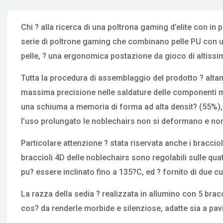
Chi ? alla ricerca di una poltrona gaming d’elite con i
serie di poltrone gaming che combinano pelle PU con un
pelle, ? una ergonomica postazione da gioco di altissim
Tutta la procedura di assemblaggio del prodotto ? alta
massima precisione nelle saldature delle componenti meta
una schiuma a memoria di forma ad alta densit? (55%
l’uso prolungato le noblechairs non si deformano e non 
Particolare attenzione ? stata riservata anche i bracciol
braccioli 4D delle noblechairs sono regolabili sulle qua
pu? essere inclinato fino a 135?C, ed ? fornito di due cu
La razza della sedia ? realizzata in allumino con 5 brac
cos? da renderle morbide e silenziose, adatte sia a pavim