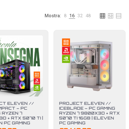
Mostra:
8
16
32
48
CT ELEVEN //
PROJECT ELEVEN //
MPACT – PC
ICEBLADE – PC GAMING
 RYZEN 7
RYZEN 7 9800X3D + RTX
D + RTX 5070 TI |
5070 TI 16GB | ELEVEN
N PC GAMING
PC GAMING