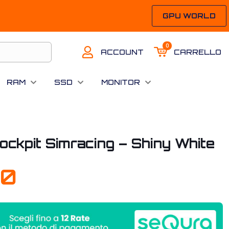
GPU WORLD
0
ACCOUNT
CARRELLO
RAM
SSD
MONITOR
ckpit Simracing – Shiny White
90