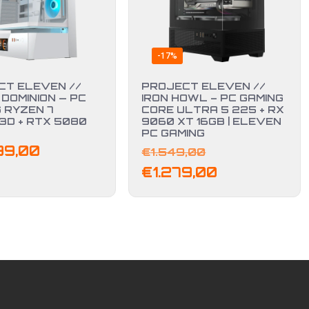
-17%
CT ELEVEN //
PROJECT ELEVEN //
DOMINION — PC
IRON HOWL – PC GAMING
 RYZEN 7
CORE ULTRA 5 225 + RX
3D + RTX 5080
9060 XT 16GB | ELEVEN
PC GAMING
Il
99,00
€
1.549,00
prezzo
Il
€
1.279,00
originale
prezzo
era:
attuale
€1.549,00.
è:
€1.279,00.