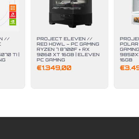
 //
PROJECT ELEVEN //
PROJE
C
RED HOWL – PC GAMING
POLAR 
RYZEN 7 8700F + RX
GAMING
70 TI |
9060 XT 16GB | ELEVEN
9850X
NG
PC GAMING
16GB
€
1.349,00
€
3.4