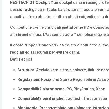
RES TECH GT Cockpit
? un cockpit da sim racing profes
sessione di guida virtuale. La struttura in acciaio verni
accattivante e robusto, adatto a utenti esigenti e sim dr
Compatibile con le principali piattaforme PC e console,
altri brand diffusi. L?assemblaggio ? semplice grazie al
Il costo di spedizione verr? calcolato e notificato al m
reggiati ed assicurati per evitare danni.
Dati Tecnici
Struttura
: Acciaio verniciato a polvere, finitura ne
Regolazioni
: Posizione Sterzo Regolabile in Asse X,
Compatibilit? piattaforme
: PC, PlayStation, Xbox
Compatibilit? periferiche
: Logitech, Thrustmaster,
Montaggio
: Preassemblato parzialmente, istruzion