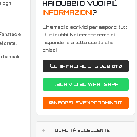
HAI DUBBI O VUOI PIÙ
n ogni
INFORMAZIONI
?
Chiamaci o scrivici per esporci tutti
 Fanatec e
i tuoi dubbi. Noi cercheremo di
rispondere a tutto quello che
eforata.
chiedi.
u bancali
CHIAMACI AL 375 820 0110
SCRIVICI SU WHATSAPP
INFO@ELEVENPCGAMING.IT
QUALITÀ ECCELLENTE