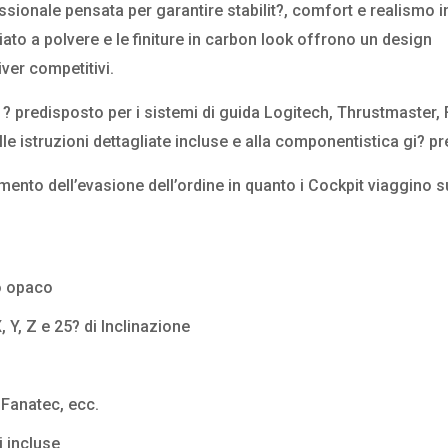
sionale pensata per garantire stabilit?, comfort e realismo i
ciato a polvere e le finiture in carbon look offrono un design
iver competitivi.
 ? predisposto per i sistemi di guida Logitech, Thrustmaster,
le istruzioni dettagliate incluse e alla componentistica gi? pr
omento dell’evasione dell’ordine in quanto i Cockpit viaggino s
ro opaco
 Y, Z e 25? di Inclinazione
 Fanatec, ecc.
i incluse