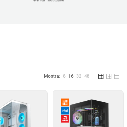
eventuali sostituzioni.
Mostra:
8
16
32
48