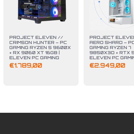
PROJECT ELEVEN //
PROJECT ELEVEN
CRIMSON HUNTER – PC
AERO SHARD – P
GAMING RYZEN 5 9600X
GAMING RYZEN 7
+ RX 9060 XT 16GB |
9850X3D + RTX 50
ELEVEN PC GAMING
ELEVEN PC GAMI
€
1.789,00
€
2.949,00