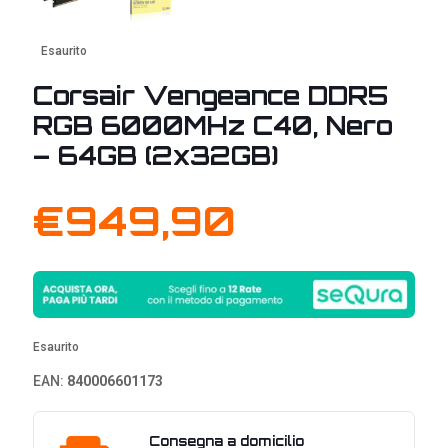
Esaurito
Corsair Vengeance DDR5
RGB 6000MHz C40, Nero
– 64GB (2x32GB)
€
949,90
Esaurito
EAN:
840006601173
Consegna a domicilio