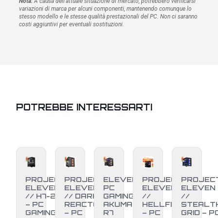
Nota:
A causa dell'attuale situazione di mercato, potrebbero verificarsi
variazioni di marca per alcuni componenti, mantenendo comunque lo
stesso modello e le stesse qualità prestazionali del PC. Non ci saranno
costi aggiuntivi per eventuali sostituzioni.
POTREBBE INTERESSARTI
PROJECT
PROJECT
ELEVEN
PROJECT
PROJEC
ELEVEN
ELEVEN
PC
ELEVEN
ELEVEN
// H7-25
// DARK
GAMING •
//
//
– PC
REACTOR
AKUMA •
HELLFIRE
STEALT
GAMING
– PC
R7
– PC
GRID – P