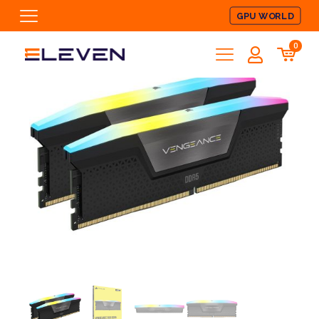
GPU WORLD
0