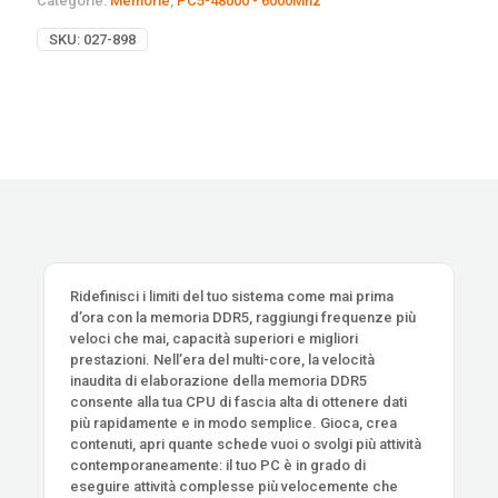
Categorie:
Memorie
,
PC5-48000 - 6000Mhz
SKU:
027-898
Ridefinisci i limiti del tuo sistema come mai prima
d’ora con la memoria DDR5, raggiungi frequenze più
veloci che mai, capacità superiori e migliori
prestazioni. Nell’era del multi-core, la velocità
inaudita di elaborazione della memoria DDR5
consente alla tua CPU di fascia alta di ottenere dati
più rapidamente e in modo semplice. Gioca, crea
contenuti, apri quante schede vuoi o svolgi più attività
contemporaneamente: il tuo PC è in grado di
eseguire attività complesse più velocemente che