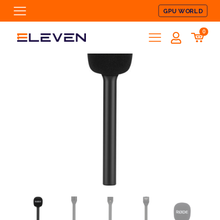
GPU WORLD
0