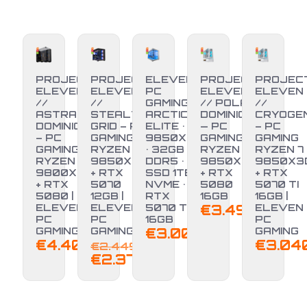
PROJECT
PROJECT
ELEVEN
PROJECT
PROJEC
ELEVEN
ELEVEN
PC
ELEVEN
ELEVEN
//
//
GAMING •
// POLAR
//
ASTRAL
STEALTH
ARCTIC
DOMINION
CRYOGE
DOMINION
GRID – PC
ELITE • R7
— PC
– PC
– PC
GAMING
9850X3D
GAMING
GAMING
GAMING
RYZEN 7
• 32GB
RYZEN 7
RYZEN 7
RYZEN 7
9850X3D
DDR5 •
9850X3D
9850X3
9800X3D
+ RTX
SSD 1TB
+ RTX
+ RTX
-3%
+ RTX
5070
NVME •
5080
5070 TI
5080 |
12GB |
RTX
16GB
16GB |
ELEVEN
ELEVEN
5070 Ti
€
3.499,00
ELEVEN
PC
PC
16GB
PC
GAMING
GAMING
€
3.000,00
GAMING
Il
€
4.400,00
€
3.04
€
2.449,00
prezzo
Il
€
2.379,00
originale
prezzo
era:
attuale
€2.449,00.
è: