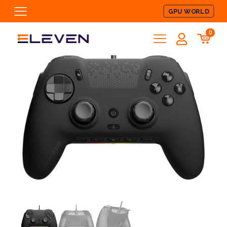
GPU WORLD
0