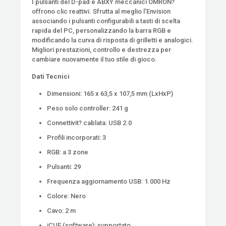
I pulsanti del D-pad e ABXY meccanici OMRON?
offrono clic reattivi. Sfrutta al meglio l’Envision
associando i pulsanti configurabili a tasti di scelta
rapida del PC, personalizzando la barra RGB e
modificando la curva di risposta di grilletti e analogici.
Migliori prestazioni, controllo e destrezza per
cambiare nuovamente il tuo stile di gioco.
Dati Tecnici
Dimensioni: 165 x 63,5 x 107,5 mm (LxHxP)
Peso solo controller: 241 g
Connettivit? cablata: USB 2.0
Profili incorporati: 3
RGB: a 3 zone
Pulsanti: 29
Frequenza aggiornamento USB: 1.000 Hz
Colore: Nero
Cavo: 2 m
iCUE (software): supportato