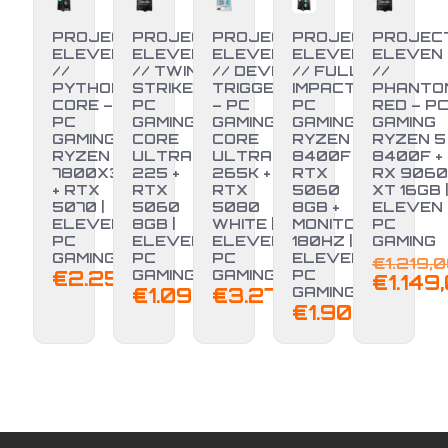
PROJECT
PROJECT
PROJECT
PROJECT
PROJEC
ELEVEN
ELEVEN
ELEVEN
ELEVEN
ELEVEN
//
// TWIN
// DEVIL
// FULL
//
PYTHON
STRIKE –
TRIGGER
IMPACT –
PHANTO
CORE –
PC
– PC
PC
RED – P
PC
GAMING
GAMING
GAMING
GAMING
GAMING
CORE
CORE
RYZEN 5
RYZEN 5
RYZEN 7
ULTRA 5
ULTRA 7
8400F +
8400F +
7800X3D
225 +
265K +
RTX
RX 9060
-6%
+ RTX
RTX
RTX
5060
XT 16GB |
5070 |
5060
5080
8GB +
ELEVEN
ELEVEN
8GB |
WHITE |
MONITOR
PC
PC
ELEVEN
ELEVEN
180HZ |
GAMING
GAMING
PC
PC
ELEVEN
€
1.219,
€
2.250,00
GAMING
GAMING
PC
€
1.149
€
1.099,00
€
3.279,00
GAMING
€
1.900,00