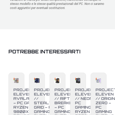
stesso modello e le stesse qualità prestazionali del PC. Non ci saranno
costi aggiuntivi per eventuali sostituzioni.
POTREBBE INTERESSARTI
PROJECT
PROJECT
PROJECT
PROJECT
PROJEC
ELEVEN //
ELEVEN
ELEVEN
ELEVEN
ELEVEN
AVALANCHE
//
// RIFT
// NEON –
// ORIGIN
– PC GAMING
STEALTH
BREAKER
PC
ZERO –
RYZEN 7
GRID – PC
– PC
GAMING
PC
9800X3D +
GAMING
GAMING
RYZEN 7
GAMING