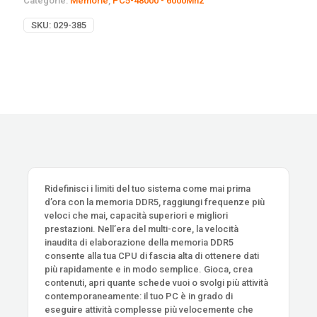
Categorie:
Memorie
,
PC5-48000 - 6000Mhz
SKU:
029-385
Ridefinisci i limiti del tuo sistema come mai prima
d’ora con la memoria DDR5, raggiungi frequenze più
veloci che mai, capacità superiori e migliori
prestazioni. Nell’era del multi-core, la velocità
inaudita di elaborazione della memoria DDR5
consente alla tua CPU di fascia alta di ottenere dati
più rapidamente e in modo semplice. Gioca, crea
contenuti, apri quante schede vuoi o svolgi più attività
contemporaneamente: il tuo PC è in grado di
eseguire attività complesse più velocemente che