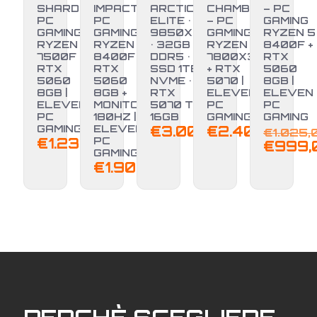
SHARD –
IMPACT –
ARCTIC
CHAMBER
– PC
PC
PC
ELITE • R7
– PC
GAMING
GAMING
GAMING
9850X3D
GAMING
RYZEN 5
RYZEN 5
RYZEN 5
• 32GB
RYZEN 7
8400F +
7500F +
8400F +
DDR5 •
7800X3D
RTX
RTX
RTX
SSD 1TB
+ RTX
5060
-3%
5060
5060
NVME •
5070 |
8GB |
8GB |
8GB +
RTX
ELEVEN
ELEVEN
ELEVEN
MONITOR
5070 Ti
PC
PC
PC
180HZ |
16GB
GAMING
GAMING
GAMING
ELEVEN
€
3.000,00
€
2.400,00
€
1.025,
€
1.239,00
PC
Il
€
999,
GAMING
prezz
€
1.900,00
origina
era:
€1.025