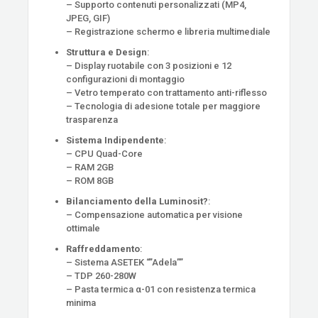
– Supporto contenuti personalizzati (MP4,
JPEG, GIF)
– Registrazione schermo e libreria multimediale
Struttura e Design
:
– Display ruotabile con 3 posizioni e 12
configurazioni di montaggio
– Vetro temperato con trattamento anti-riflesso
– Tecnologia di adesione totale per maggiore
trasparenza
Sistema Indipendente
:
– CPU Quad-Core
– RAM 2GB
– ROM 8GB
Bilanciamento della Luminosit?
:
– Compensazione automatica per visione
ottimale
Raffreddamento
:
– Sistema ASETEK “”Adela””
– TDP 260-280W
– Pasta termica α-01 con resistenza termica
minima