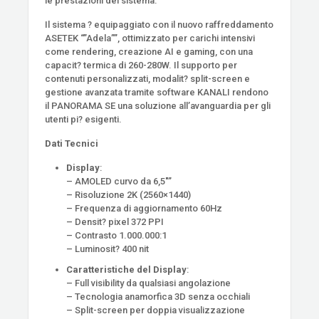
le prestazioni del sistema.
Il sistema ? equipaggiato con il nuovo raffreddamento
ASETEK “”Adela””, ottimizzato per carichi intensivi
come rendering, creazione AI e gaming, con una
capacit? termica di 260-280W. Il supporto per
contenuti personalizzati, modalit? split-screen e
gestione avanzata tramite software KANALI rendono
il PANORAMA SE una soluzione all’avanguardia per gli
utenti pi? esigenti.
Dati Tecnici
Display
:
– AMOLED curvo da 6,5″”
– Risoluzione 2K (2560×1440)
– Frequenza di aggiornamento 60Hz
– Densit? pixel 372 PPI
– Contrasto 1.000.000:1
– Luminosit? 400 nit
Caratteristiche del Display
:
– Full visibility da qualsiasi angolazione
– Tecnologia anamorfica 3D senza occhiali
– Split-screen per doppia visualizzazione