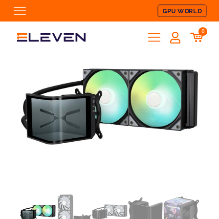
GPU WORLD
0