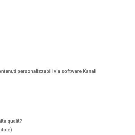
contenuti personalizzabili via software Kanali
lta qualit?
ntole)