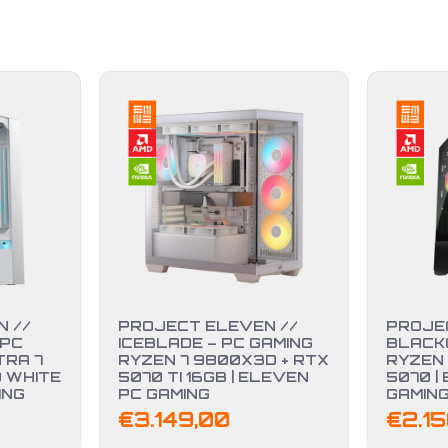
 //
PROJECT ELEVEN //
PROJE
 PC
ICEBLADE – PC GAMING
BLACKO
TRA 7
RYZEN 7 9800X3D + RTX
RYZEN 
0 WHITE
5070 TI 16GB | ELEVEN
5070 |
ING
PC GAMING
GAMIN
€
3.149,00
€
2.1