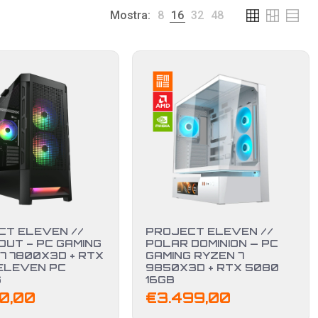
Mostra:
8
16
32
48
CT ELEVEN //
PROJECT ELEVEN //
UT – PC GAMING
POLAR DOMINION — PC
7 7800X3D + RTX
GAMING RYZEN 7
 ELEVEN PC
9850X3D + RTX 5080
G
16GB
50,00
€
3.499,00