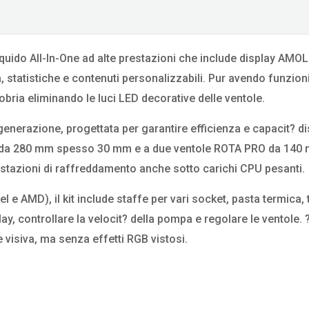
iquido All-In-One ad alte prestazioni che include display AMO
 statistiche e contenuti personalizzabili. Pur avendo funzioni
ria eliminando le luci LED decorative delle ventole.
enerazione, progettata per garantire efficienza e capacit? di
ore da 280 mm spesso 30 mm e a due ventole ROTA PRO da 14
estazioni di raffreddamento anche sotto carichi CPU pesanti.
 AMD), il kit include staffe per vari socket, pasta termica, 
lay, controllare la velocit? della pompa e regolare le ventole. 
 visiva, ma senza effetti RGB vistosi.