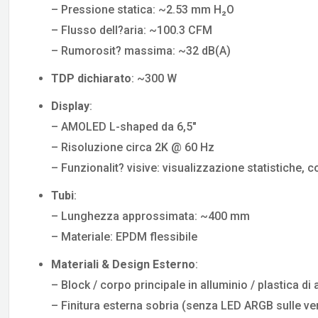
– Pressione statica: ~2.53 mm H₂O
– Flusso dell?aria: ~100.3 CFM
– Rumorosit? massima: ~32 dB(A)
TDP dichiarato
: ~300 W
Display
:
– AMOLED L-shaped da 6,5″
– Risoluzione circa 2K @ 60 Hz
– Funzionalit? visive: visualizzazione statistiche, 
Tubi
:
– Lunghezza approssimata: ~400 mm
– Materiale: EPDM flessibile
Materiali & Design Esterno
:
– Block / corpo principale in alluminio / plastica di a
– Finitura esterna sobria (senza LED ARGB sulle ve