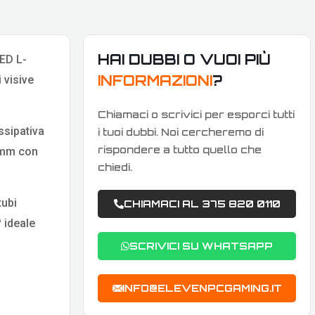
HAI DUBBI O VUOI PIÙ
LED L-
INFORMAZIONI
?
 visive
Chiamaci o scrivici per esporci tutti
ssipativa
i tuoi dubbi. Noi cercheremo di
rispondere a tutto quello che
0 mm con
chiedi.
tubi
CHIAMACI AL 375 820 0110
? ideale
SCRIVICI SU WHATSAPP
INFO@ELEVENPCGAMING.IT