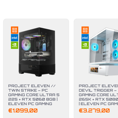
PROJECT ELEVEN //
PROJECT ELEVEN
TWIN STRIKE – PC
DEVIL TRIGGER –
GAMING CORE ULTRA 5
GAMING CORE UL
225 + RTX 5060 8GB |
265K + RTX 508
ELEVEN PC GAMING
| ELEVEN PC GAM
€
1.099,00
€
3.279,00