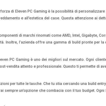
i forza di Eleven PC Gaming è la possibilità di personalizza
freddamento e all’estetica del case. Questa attenzione ai det
mponenti di marchi rinomati come AMD, Intel, Gigabyte, Corsai
lità. Inoltre, l’azienda offre una gamma di build pronte per l
 Eleven PC Gaming è uno dei migliori sul mercato. Ogni clien
st-vendita attento e professionale. Questo ti permette di a
oni per tutte le tasche. Che tu stia cercando una build entry
verai sempre un’opzione che combacia con il tuo budget. Ogn