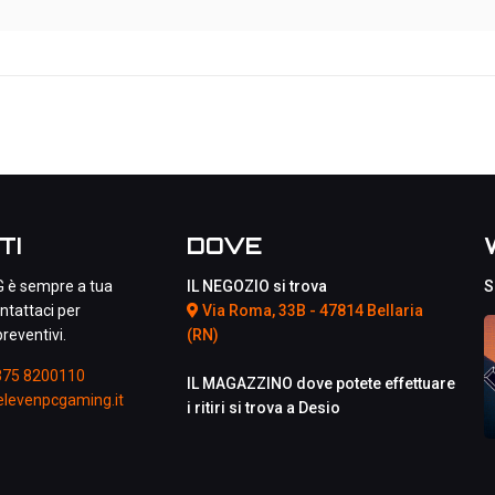
TI
DOVE
 è sempre a tua
IL NEGOZIO si trova
S
ntattaci per
Via Roma, 33B - 47814 Bellaria
reventivi.
(RN)
375 8200110
IL MAGAZZINO dove potete effettuare
levenpcgaming.it
i ritiri si trova a Desio