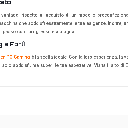
zato
ntaggi rispetto all’acquisto di un modello preconfezionato
acchina che soddisfi esattamente le tue esigenze. Inoltre, u
l passo con i progressi tecnologici.
g a Forlì
ven PC Gaming
è la scelta ideale. Con la loro esperienza, la v
olo soddisfi, ma superi le tue aspettative. Visita il sito d