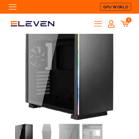
GPU WORLD
0