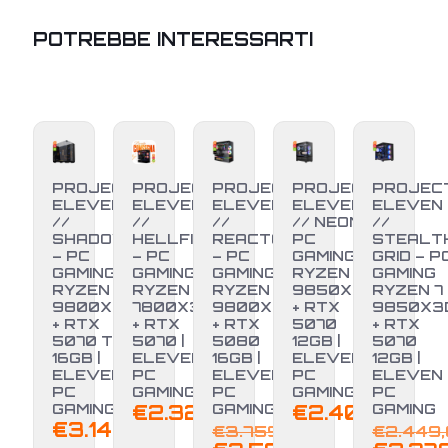
POTREBBE INTERESSARTI
PROJECT
PROJECT
PROJECT
PROJECT
PROJEC
ELEVEN
ELEVEN
ELEVEN
ELEVEN
ELEVEN
//
//
//
// NEON –
//
SHADOW
HELLFIRE
REACTOR
PC
STEALT
– PC
– PC
– PC
GAMING
GRID – P
GAMING
GAMING
GAMING
RYZEN 7
GAMING
RYZEN 7
RYZEN 7
RYZEN 7
9850X3D
RYZEN 7
9800X3D
7800X3D
9800X3D
+ RTX
9850X3
+ RTX
+ RTX
+ RTX
5070
+ RTX
-4%
-3%
5070 TI
5070 |
5080
12GB |
5070
16GB |
ELEVEN
16GB |
ELEVEN
12GB |
ELEVEN
PC
ELEVEN
PC
ELEVEN
PC
GAMING
PC
GAMING
PC
GAMING
€
2.329,00
GAMING
€
2.400,00
GAMING
Il
€
3.149,00
€
3.759,00
€
2.449
prezzo