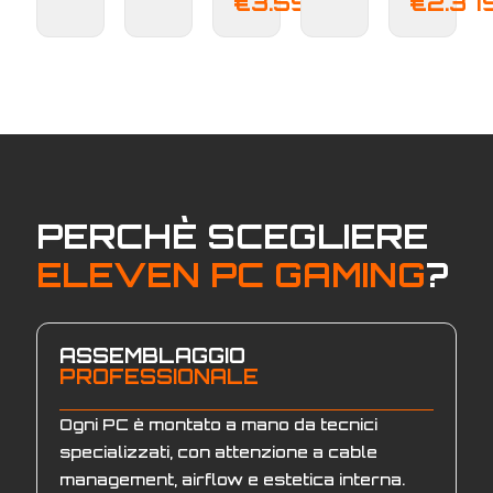
Il
€
3.599,00
€
2.37
originale
prezzo
era:
attuale
€3.759,00.
è:
€3.599,00
PERCHÈ SCEGLIERE
ELEVEN PC GAMING
?
ASSEMBLAGGIO
PROFESSIONALE
Ogni PC è montato a mano da tecnici
specializzati, con attenzione a cable
management, airflow e estetica interna.