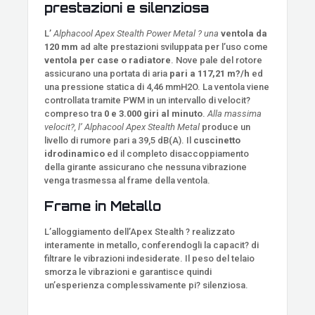
prestazioni e silenziosa
L’
Alphacool Apex Stealth Power Metal ? una
ventola da
120 mm
ad alte prestazioni sviluppata per l’uso come
ventola per case
o radiatore
. Nove pale del rotore
assicurano una portata di aria
pari a 117,21 m?/h
ed
una pressione statica di 4,46 mmH2O. La ventola viene
controllata tramite PWM in un intervallo di velocit?
compreso tra
0 e 3.000 giri al minuto
.
Alla massima
velocit?, l’ Alphacool Apex Stealth Metal
produce un
livello di rumore pari a 39,5 dB(A). Il
cuscinetto
idrodinamico
ed il completo disaccoppiamento
della girante assicurano che nessuna vibrazione
venga trasmessa al frame della ventola.
Frame in Metallo
L’alloggiamento dell’Apex Stealth ? realizzato
interamente in metallo, conferendogli la capacit? di
filtrare le vibrazioni indesiderate. Il peso del telaio
smorza le vibrazioni e garantisce quindi
un’esperienza complessivamente pi? silenziosa.