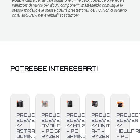
Nota:
A causa dell'attuale situazione di mercato, potrebbero verificarsi
variazioni di marca per alcuni componenti, mantenendo comunque lo
stesso modello e le stesse qualità prestazionali del PC. Non ci saranno
costi aggiuntivi per eventuali sostituzioni.
POTREBBE INTERESSARTI
PROJECT
PROJECT
PROJECT
PROJECT
PROJEC
ELEVEN
ELEVEN //
ELEVEN
ELEVEN
ELEVEN
//
AVALANCHE
// H7-25
// UNITÀ
//
ASTRAL
– PC GAMING
– PC
A-7 –
HELLFIR
DOMINION
RYZEN 7
GAMING
RYZEN 7
– PC