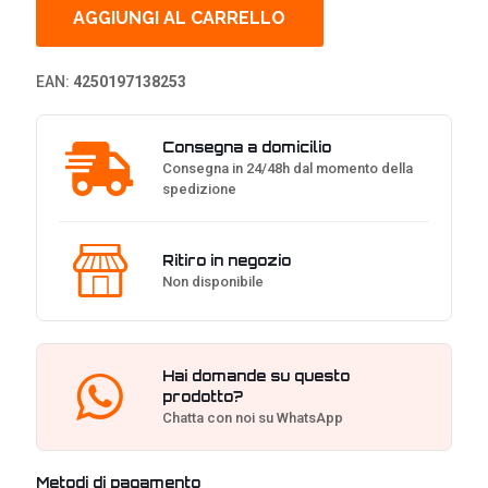
Power
AGGIUNGI AL CARRELLO
Fan
120
mm,
EAN:
4250197138253
3.000
U/min
-
Consegna a domicilio
Bianco
Consegna in 24/48h dal momento della
quantità
spedizione
Ritiro in negozio
Non disponibile
Hai domande su questo
prodotto?
Chatta con noi su WhatsApp
Metodi di pagamento