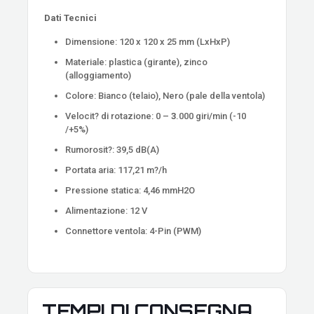
Dati Tecnici
Dimensione: 120 x 120 x 25 mm (LxHxP)
Materiale: plastica (girante), zinco
(alloggiamento)
Colore: Bianco (telaio), Nero (pale della ventola)
Velocit? di rotazione: 0 –
3
.000 giri/min (-10
/+5%)
Rumorosit?: 39,5 dB(A)
Portata aria: 117,21 m?/h
Pressione statica: 4,46 mmH2O
Alimentazione: 12 V
Connettore ventola: 4-Pin (PWM)
TEMPI DI CONSEGNA