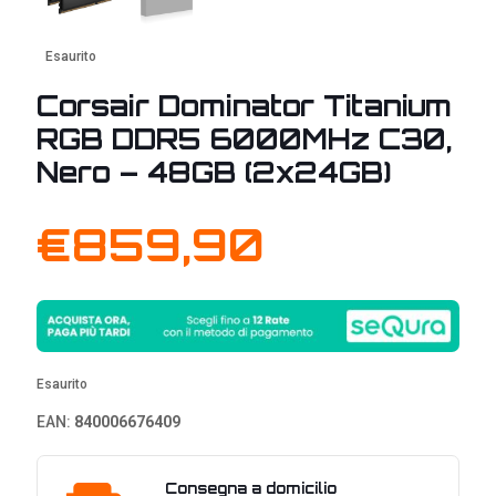
Esaurito
Corsair Dominator Titanium
RGB DDR5 6000MHz C30,
Nero – 48GB (2x24GB)
€
859,90
Esaurito
EAN:
840006676409
Consegna a domicilio