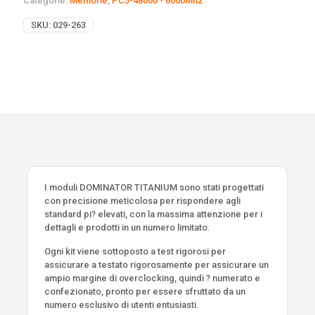
Categorie:
Memorie
,
PC5-48000 - 6000Mhz
SKU:
029-263
I moduli DOMINATOR TITANIUM sono stati progettati
con precisione meticolosa per rispondere agli
standard pi? elevati, con la massima attenzione per i
dettagli e prodotti in un numero limitato.
Ogni kit viene sottoposto a test rigorosi per
assicurare a testato rigorosamente per assicurare un
ampio margine di overclocking, quindi ? numerato e
confezionato, pronto per essere sfruttato da un
numero esclusivo di utenti entusiasti.