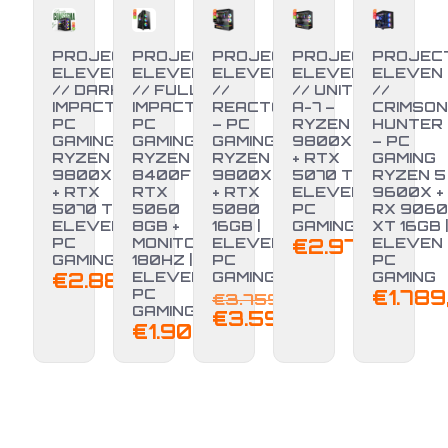
PROJECT
PROJECT
PROJECT
PROJECT
PROJEC
ELEVEN
ELEVEN
ELEVEN
ELEVEN
ELEVEN
// DARK
// FULL
//
// UNITÀ
//
IMPACT –
IMPACT –
REACTOR
A-7 –
CRIMSON
PC
PC
– PC
RYZEN 7
HUNTER
GAMING
GAMING
GAMING
9800X3D
– PC
RYZEN 7
RYZEN 5
RYZEN 7
+ RTX
GAMING
9800X3D
8400F +
9800X3D
5070 TI |
RYZEN 5
+ RTX
RTX
+ RTX
ELEVEN
9600X +
-4%
5070 TI |
5060
5080
PC
RX 9060
ELEVEN
8GB +
16GB |
GAMING
XT 16GB |
PC
MONITOR
ELEVEN
€
2.970,00
ELEVEN
GAMING
180HZ |
PC
PC
€
2.889,00
ELEVEN
GAMING
GAMING
Il
PC
€
1.789
€
3.759,00
GAMING
prezzo
Il
€
3.599,00
€
1.900,00
originale
prezzo
era:
attuale
€3.759,00.
è:
€3.599,00