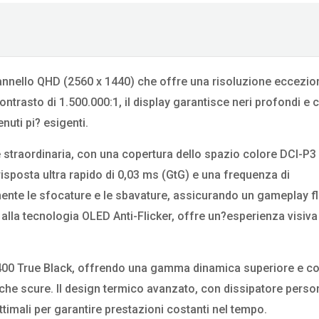
nnello QHD (2560 x 1440) che offre una risoluzione eccezio
trasto di 1.500.000:1, il display garantisce neri profondi e c
enuti pi? esigenti.
straordinaria, con una copertura dello spazio colore DCI-P3
isposta ultra rapido di 0,03 ms (GtG) e una frequenza di
ente le sfocature e le sbavature, assicurando un gameplay fl
e alla tecnologia OLED Anti-Flicker, offre un?esperienza visiva
 400 True Black, offrendo una gamma dinamica superiore e co
are che scure. Il design termico avanzato, con dissipatore pers
timali per garantire prestazioni costanti nel tempo.