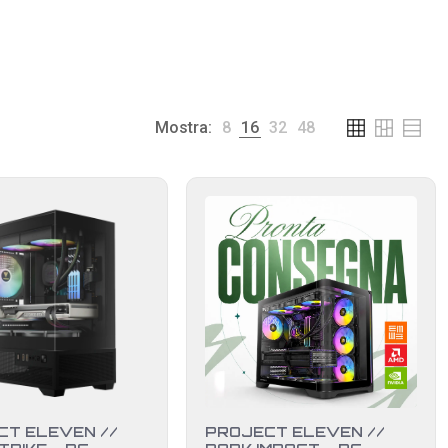
Mostra:
8
16
32
48
CT ELEVEN //
PROJECT ELEVEN //