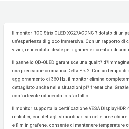
Il monitor ROG Strix OLED XG27ACDNG ? dotato di un pa
un’esperienza di gioco immersiva. Con un rapporto di con
vividi, rendendolo ideale per i gamer e i creatori di cont
Il pannello QD-OLED garantisce una qualit? d?immagine 
una precisione cromatica Delta E < 2. Con un tempo di r
aggiornamento di 360 Hz, il monitor elimina completam
dettagliato anche nelle situazioni pi? frenetiche. Grazi
confortevole riducendo lo sfarfallio.
Il monitor supporta la certificazione VESA DisplayHDR
realistici, con dettagli straordinari sia nelle aree chi
e film in grafene, consente di mantenere temperature ot