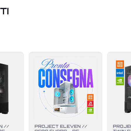
TI
 //
PROJECT ELEVEN //
PROJE