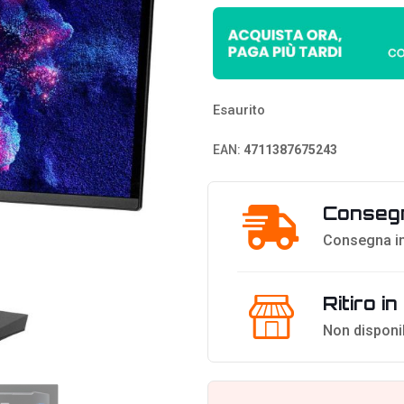
Esaurito
EAN:
4711387675243
Consegn
Consegna in
Ritiro i
Non disponi