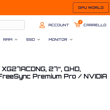
GPU WORLD
0
ACCOUNT
CARRELLO
RAM
SSD
MONITOR
x XG27ACDNG, 27″, QHD,
FreeSync Premium Pro / NVIDIA