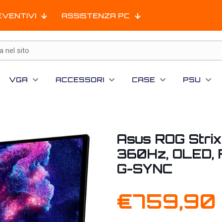
EVENTIVI
ASSISTENZA PC
VGA
ACCESSORI
CASE
PSU
Asus ROG Stri
360Hz, OLED, 
G-SYNC
€
759,90