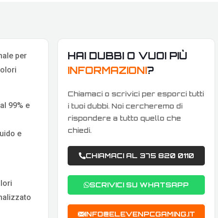
HAI DUBBI O VUOI PIÙ
nale per
INFORMAZIONI
?
olori
Chiamaci o scrivici per esporci tutti
 al 99% e
i tuoi dubbi. Noi cercheremo di
rispondere a tutto quello che
chiedi.
uido e
CHIAMACI AL 375 820 0110
lori
SCRIVICI SU WHATSAPP
onalizzato
INFO@ELEVENPCGAMING.IT