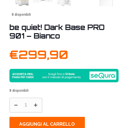
8 disponibili
be quiet! Dark Base PRO
901 – Bianco
€
299,90
8 disponibili
be
quiet!
Dark
Base
PRO
AGGIUNGI AL CARRELLO
901