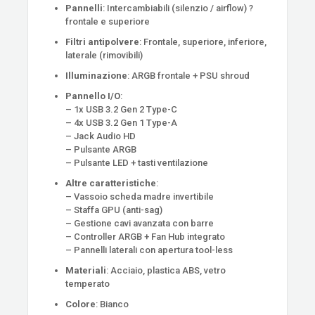
Pannelli
: Intercambiabili (silenzio / airflow) ?
frontale e superiore
Filtri antipolvere
: Frontale, superiore, inferiore,
laterale (rimovibili)
Illuminazione
: ARGB frontale + PSU shroud
Pannello I/O
:
– 1x USB 3.2 Gen 2 Type-C
– 4x USB 3.2 Gen 1 Type-A
– Jack Audio HD
– Pulsante ARGB
– Pulsante LED + tasti ventilazione
Altre caratteristiche
:
– Vassoio scheda madre invertibile
– Staffa GPU (anti-sag)
– Gestione cavi avanzata con barre
– Controller ARGB + Fan Hub integrato
– Pannelli laterali con apertura tool-less
Materiali
: Acciaio, plastica ABS, vetro
temperato
Colore
: Bianco