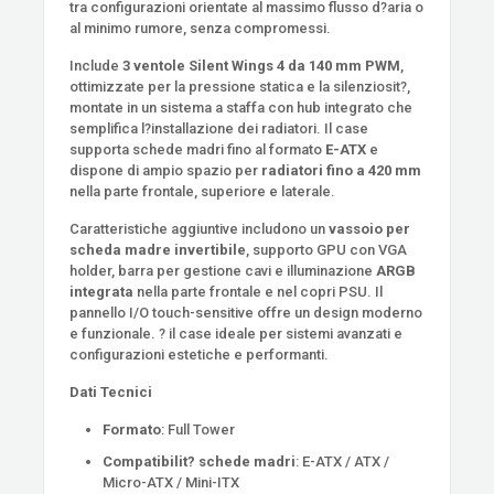
tra configurazioni orientate al massimo flusso d?aria o
al minimo rumore, senza compromessi.
Include
3 ventole Silent Wings 4 da 140 mm PWM
,
ottimizzate per la pressione statica e la silenziosit?,
montate in un sistema a staffa con hub integrato che
semplifica l?installazione dei radiatori. Il case
supporta schede madri fino al formato
E-ATX
e
dispone di ampio spazio per
radiatori fino a 420 mm
nella parte frontale, superiore e laterale.
Caratteristiche aggiuntive includono un
vassoio per
scheda madre invertibile
, supporto GPU con VGA
holder, barra per gestione cavi e illuminazione
ARGB
integrata
nella parte frontale e nel copri PSU. Il
pannello I/O touch-sensitive offre un design moderno
e funzionale. ? il case ideale per sistemi avanzati e
configurazioni estetiche e performanti.
Dati Tecnici
Formato
: Full Tower
Compatibilit? schede madri
: E-ATX / ATX /
Micro-ATX / Mini-ITX