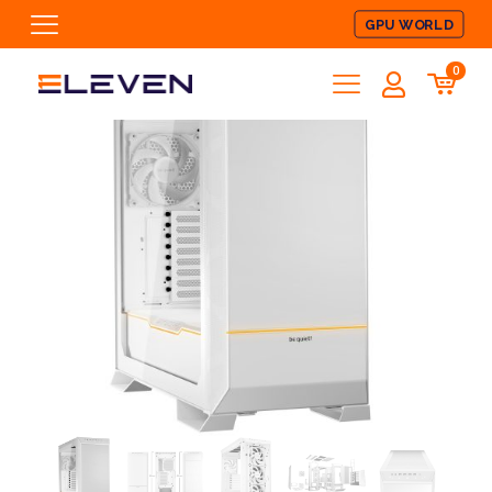
GPU WORLD
0