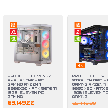
-3%
PROJECT ELEVEN //
PROJECT ELEVEN
AVALANCHE – PC
STEALTH GRID – 
GAMING RYZEN 7
GAMING RYZEN 7
9800X3D + RTX 5070 TI
9850X3D + RTX 
16GB | ELEVEN PC
12GB | ELEVEN P
GAMING
GAMING
Il
€
3.149,00
€
2.449,00