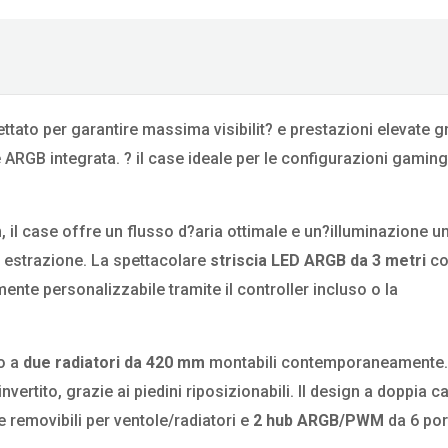
ttato per garantire massima visibilit? e prestazioni elevate g
 ARGB integrata. ? il case ideale per le configurazioni gaming
il case offre un flusso d?aria ottimale e un?illuminazione u
in estrazione. La spettacolare
striscia LED ARGB da 3 metri
co
ente personalizzabile tramite il controller incluso o la
no a
due radiatori da 420 mm
montabili contemporaneamente. I
 invertito, grazie ai piedini riposizionabili. Il design a doppia 
 removibili per ventole/radiatori e
2 hub ARGB/PWM
da 6 por