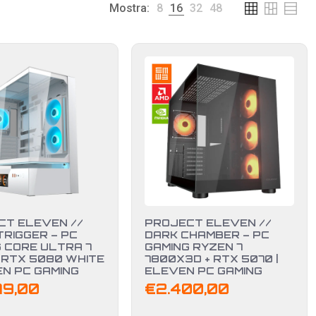
Mostra:
8
16
32
48
CT ELEVEN //
PROJECT ELEVEN //
TRIGGER – PC
DARK CHAMBER – PC
 CORE ULTRA 7
GAMING RYZEN 7
 RTX 5080 WHITE
7800X3D + RTX 5070 |
EN PC GAMING
ELEVEN PC GAMING
79,00
€
2.400,00