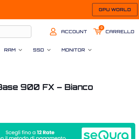
GPU WORLD
0
ACCOUNT
CARRELLO
RAM
SSD
MONITOR
t Base 900 FX – Bianco