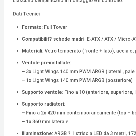
ciascuno semplificano il montaggio e il controllo.
Dati Tecnici
Formato
: Full Tower
Compatibilit? schede madri
: E-ATX / ATX / Micro-A
Materiali
: Vetro temperato (fronte + lato), acciaio, 
Ventole preinstallate
:
– 3x Light Wings 140 mm PWM ARGB (laterali, pale i
– 1x Light Wings 140 mm PWM ARGB (posteriore)
Supporto ventole
: Fino a 10 (anteriore, superiore, 
Supporto radiatori
:
– Fino a 2x 420 mm contemporaneamente (top + b
– 1x 360 mm laterale
Illuminazione
: ARGB ? 1 striscia LED da 3 metri, 172