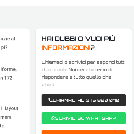
HAI DUBBI O VUOI PIÙ
razie al
INFORMAZIONI
?
 pi?
Chiamaci o scrivici per esporci tutti
niforme,
i tuoi dubbi. Noi cercheremo di
rispondere a tutto quello che
n 172
chiedi.
CHIAMACI AL 375 820 0110
l layout
camera
SCRIVICI SU WHATSAPP
te