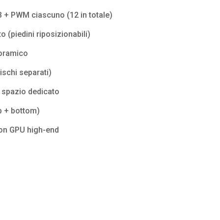
B + PWM ciascuno (12 in totale)
to (piedini riposizionabili)
noramico
ischi separati)
e spazio dedicato
op + bottom)
on GPU high-end