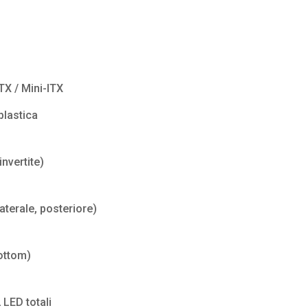
TX / Mini-ITX
plastica
nvertite)
laterale, posteriore)
ottom)
 LED totali