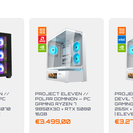
 //
PROJECT ELEVEN //
PROJE
PC
POLAR DOMINION — PC
DEVIL 
GAMING RYZEN 7
GAMING
5070
9850X3D + RTX 5080
265K +
C
16GB
| ELEV
€
3.499,00
€
3.2