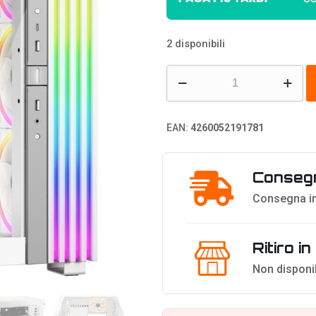
2 disponibili
be
quiet!
Light
EAN:
4260052191781
Base
900
Consegn
FX
-
Consegna in
Bianco
quantità
Ritiro i
Non disponi