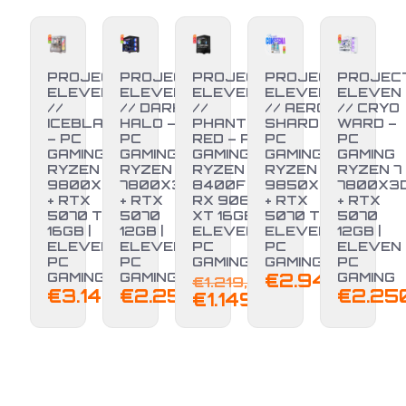
PROJECT
PROJECT
PROJECT
PROJECT
PROJEC
ELEVEN
ELEVEN
ELEVEN
ELEVEN
ELEVEN
//
// DARK
//
// AERO
// CRYO
ICEBLADE
HALO –
PHANTOM
SHARD –
WARD –
– PC
PC
RED – PC
PC
PC
GAMING
GAMING
GAMING
GAMING
GAMING
RYZEN 7
RYZEN 7
RYZEN 5
RYZEN 7
RYZEN 7
9800X3D
7800X3D
8400F +
9850X3D
7800X3
+ RTX
+ RTX
RX 9060
+ RTX
+ RTX
-6%
5070 TI
5070
XT 16GB |
5070 TI |
5070
16GB |
12GB |
ELEVEN
ELEVEN
12GB |
ELEVEN
ELEVEN
PC
PC
ELEVEN
PC
PC
GAMING
GAMING
PC
Il
GAMING
GAMING
€
2.949,00
GAMING
€
1.219,00
€
3.149,00
€
2.250,00
€
2.25
prezzo
Il
€
1.149,00
originale
prezzo
era:
attuale
€1.219,00.
è:
€1.149,00.