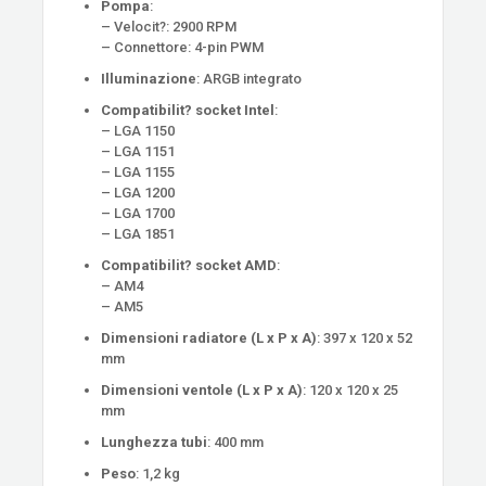
Pompa
:
– Velocit?: 2900 RPM
– Connettore: 4-pin PWM
Illuminazione
: ARGB integrato
Compatibilit? socket Intel
:
– LGA 1150
– LGA 1151
– LGA 1155
– LGA 1200
– LGA 1700
– LGA 1851
Compatibilit? socket AMD
:
– AM4
– AM5
Dimensioni radiatore (L x P x A)
: 397 x 120 x 52
mm
Dimensioni ventole (L x P x A)
: 120 x 120 x 25
mm
Lunghezza tubi
: 400 mm
Peso
: 1,2 kg