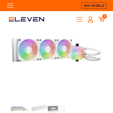
GPU WORLD
0