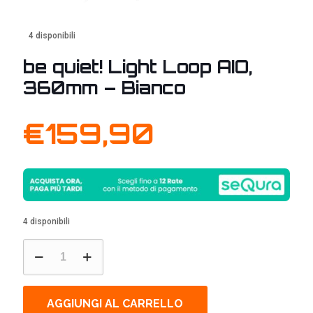
4 disponibili
be quiet! Light Loop AIO,
360mm – Bianco
€
159,90
4 disponibili
be
quiet!
Light
Loop
AIO,
AGGIUNGI AL CARRELLO
360mm