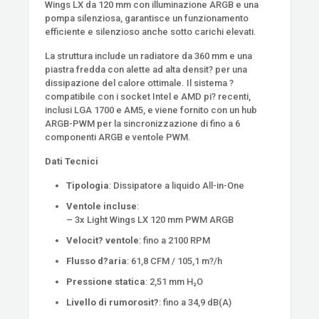
Wings LX da 120 mm con illuminazione ARGB e una
pompa silenziosa, garantisce un funzionamento
efficiente e silenzioso anche sotto carichi elevati.
La struttura include un radiatore da 360 mm e una
piastra fredda con alette ad alta densit? per una
dissipazione del calore ottimale. Il sistema ?
compatibile con i socket Intel e AMD pi? recenti,
inclusi LGA 1700 e AM5, e viene fornito con un hub
ARGB-PWM per la sincronizzazione di fino a 6
componenti ARGB e ventole PWM.
Dati Tecnici
Tipologia
: Dissipatore a liquido All-in-One
Ventole incluse
:
– 3x Light Wings LX 120 mm PWM ARGB
Velocit? ventole
: fino a 2100 RPM
Flusso d?aria
: 61,8 CFM / 105,1 m?/h
Pressione statica
: 2,51 mm H₂O
Livello di rumorosit?
: fino a 34,9 dB(A)