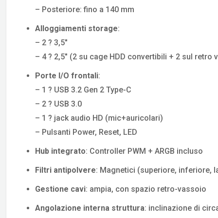
– Posteriore: fino a 140 mm
Alloggiamenti storage
:
– 2 ? 3,5″
– 4 ? 2,5″ (2 su cage HDD convertibili + 2 sul retro
Porte I/O frontali
:
– 1 ? USB 3.2 Gen 2 Type-C
– 2 ? USB 3.0
– 1 ? jack audio HD (mic+auricolari)
– Pulsanti Power, Reset, LED
Hub integrato
: Controller PWM + ARGB incluso
Filtri antipolvere
: Magnetici (superiore, inferiore, l
Gestione cavi
: ampia, con spazio retro-vassoio
Angolazione interna struttura
: inclinazione di circ