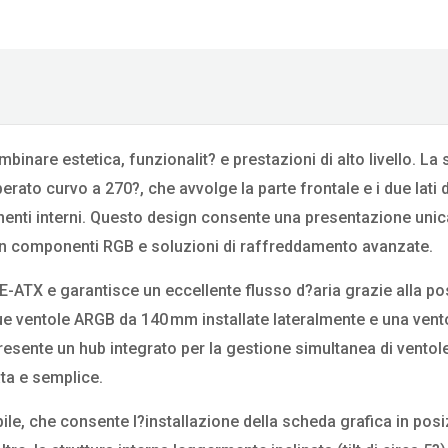
inare estetica, funzionalit? e prestazioni di alto livello. La 
perato curvo a 270?, che avvolge la parte frontale e i due lati 
enti interni. Questo design consente una presentazione unic
con componenti RGB e soluzioni di raffreddamento avanzate.
E-ATX e garantisce un eccellente flusso d?aria grazie alla pos
n due ventole ARGB da 140 mm installate lateralmente e una ven
presente un hub integrato per la gestione simultanea di vento
ata e semplice.
bile, che consente l?installazione della scheda grafica in pos