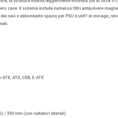
re, la struttura interna leggermente inclinata (tilt di circa 5?
ero case. Il sistema include numerosi filtri antipolvere magnet
a dei cavi e abbondante spazio per PSU e unit? di storage, re
nati.
ro-ATX, ATX, CEB, E-ATX
i) / 330 mm (con radiatori laterali)