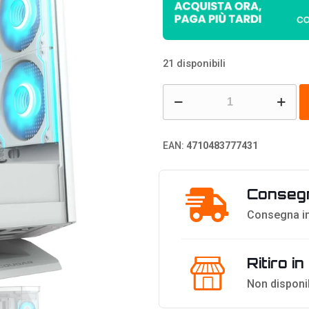
21 disponibili
Cougar
FV270,
Mid-
EAN:
4710483777431
Tower,
Vetro
Consegn
Temperato,
RGB
Consegna in
-
Bianco
Ritiro i
quantità
Non disponi