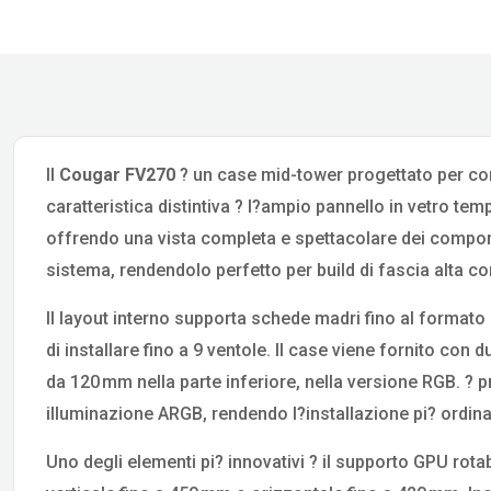
Il
Cougar FV270
? un case mid-tower progettato per comb
caratteristica distintiva ? l?ampio pannello in vetro tem
offrendo una vista completa e spettacolare dei compon
sistema, rendendolo perfetto per build di fascia alta 
Il layout interno supporta schede madri fino al formato 
di installare fino a 9 ventole. Il case viene fornito co
da 120 mm nella parte inferiore, nella versione RGB. ? 
illuminazione ARGB, rendendo l?installazione pi? ordin
Uno degli elementi pi? innovativi ? il supporto GPU rota