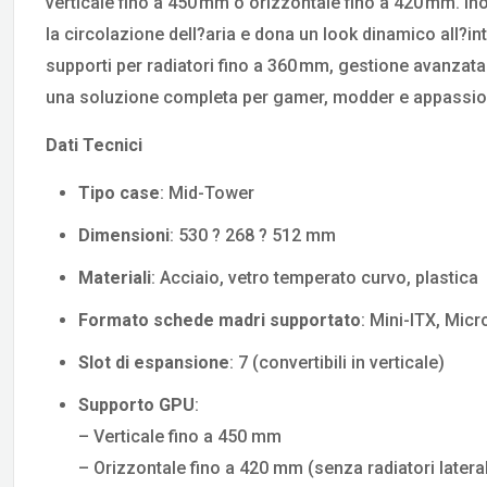
verticale fino a 450 mm o orizzontale fino a 420 mm. Inolt
la circolazione dell?aria e dona un look dinamico all?int
supporti per radiatori fino a 360 mm, gestione avanzat
una soluzione completa per gamer, modder e appassio
Dati Tecnici
Tipo case
: Mid-Tower
Dimensioni
: 530 ? 268 ? 512 mm
Materiali
: Acciaio, vetro temperato curvo, plastica
Formato schede madri supportato
: Mini-ITX, Mic
Slot di espansione
: 7 (convertibili in verticale)
Supporto GPU
:
– Verticale fino a 450 mm
– Orizzontale fino a 420 mm (senza radiatori lateral