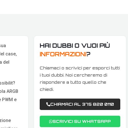
HAI DUBBI O VUOI PIÙ
sua
INFORMAZIONI
?
del case,
a del
Chiamaci o scrivici per esporci tutti
i tuoi dubbi. Noi cercheremo di
rispondere a tutto quello che
sibilit?
chiedi.
tola ARGB
le PWM e
CHIAMACI AL 375 820 0110
izione
SCRIVICI SU WHATSAPP