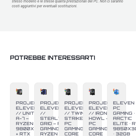
stesso modello e le stesse qualità prestazionali del PC. Non ci saranno
costi aggiuntivi per eventuali sostituzioni.
POTREBBE INTERESSARTI
PROJECT
PROJECT
PROJECT
PROJECT
ELEVEN
ELEVEN
ELEVEN
ELEVEN
ELEVEN
PC
// UNITÀ
//
// TWIN
// IRON
GAMING •
A-7 –
STEALTH
STRIKE –
HOWL –
ARCTIC
RYZEN 7
GRID – PC
PC
PC
ELITE • R
9800X3D
GAMING
GAMING
GAMING
9850X3
+ RTX
RYZEN 7
CORE
CORE
• 32GB