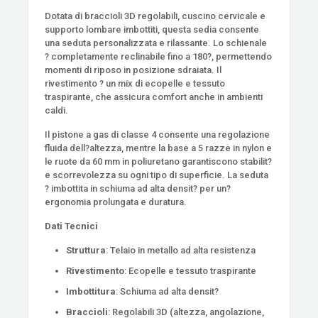
Dotata di braccioli 3D regolabili, cuscino cervicale e
supporto lombare imbottiti, questa sedia consente
una seduta personalizzata e rilassante. Lo schienale
? completamente reclinabile fino a 180?, permettendo
momenti di riposo in posizione sdraiata. Il
rivestimento ? un mix di ecopelle e tessuto
traspirante, che assicura comfort anche in ambienti
caldi.
Il pistone a gas di classe 4 consente una regolazione
fluida dell?altezza, mentre la base a 5 razze in nylon e
le ruote da 60 mm in poliuretano garantiscono stabilit?
e scorrevolezza su ogni tipo di superficie. La seduta
? imbottita in schiuma ad alta densit? per un?
ergonomia prolungata e duratura.
Dati Tecnici
Struttura
: Telaio in metallo ad alta resistenza
Rivestimento
: Ecopelle e tessuto traspirante
Imbottitura
: Schiuma ad alta densit?
Braccioli
: Regolabili 3D (altezza, angolazione,