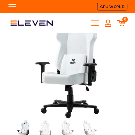
GPU WORLD
0