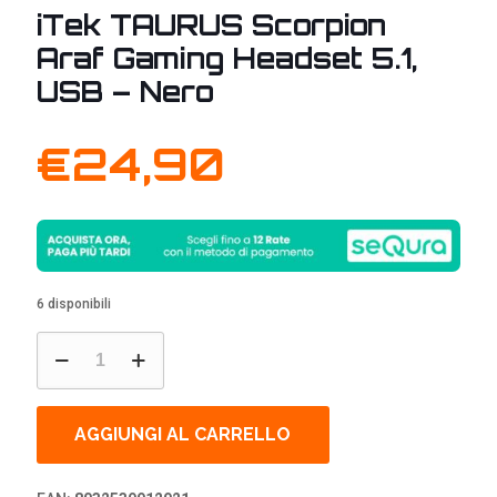
iTek TAURUS Scorpion
Araf Gaming Headset 5.1,
USB – Nero
€
24,90
6 disponibili
iTek
TAURUS
Scorpion
Araf
Gaming
AGGIUNGI AL CARRELLO
Headset
5.1,
USB