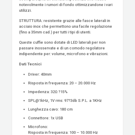
notevolmente i rumori di fondo ottimizzandone i vari
utilizzi.
STRUTTURA: resistente grazie alle fasce laterali in
acciaio inox che permettono una facile regolazione
(fino a 35mm cad.) per tutti i tipi di utenti.
Queste cuffie sono dotate di LED laterali per non
passare inosservate e di un comodo regolatore
indipendente per: volume, microfono e vibrazioni.
Dati Tecnici
Driver: 40mm
Risposta in frequenza: 20 – 20.000 Hz
Impedenza: 32Ω ?15%
SPL@1kHz, 1V rms: 97?3db S.P.L. a 1KHz
Lunghezza cavo: 180 cm
Connettore: 1x USB
Microfono:
Risposta in frequenza: 100 – 10.000 Hz