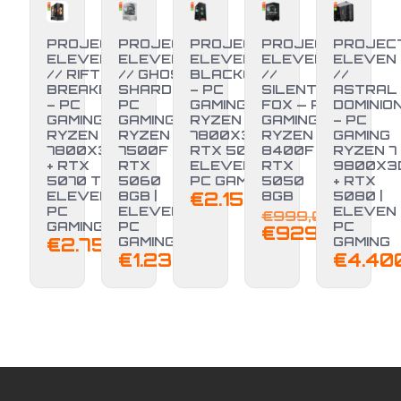
PROJECT
PROJECT
PROJECT
PROJECT
PROJEC
ELEVEN
ELEVEN
ELEVEN //
ELEVEN
ELEVEN
// RIFT
// GHOST
BLACKOUT
//
//
BREAKER
SHARD –
– PC
SILENT
ASTRAL
– PC
PC
GAMING
FOX — PC
DOMINIO
GAMING
GAMING
RYZEN 7
GAMING
– PC
RYZEN 7
RYZEN 5
7800X3D +
RYZEN 5
GAMING
7800X3D
7500F +
RTX 5070 |
8400F +
RYZEN 7
+ RTX
RTX
ELEVEN
RTX
9800X3
NUOVO
-7%
5070 TI |
5060
PC GAMING
5050
+ RTX
ELEVEN
8GB |
€
2.150,00
8GB
5080 |
Il
PC
ELEVEN
ELEVEN
€
999,00
GAMING
PC
PC
prezz
Il
€
929,00
€
2.750,00
GAMING
GAMING
origin
prez
€
1.239,00
€
4.40
era:
attu
€999,
è:
€929