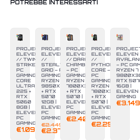
POTREBBE INTERESSARTI
PROJECT
PROJECT
PROJECT
PROJECT
PROJEC
ELEVEN
ELEVEN
ELEVEN
ELEVEN
ELEVEN 
// TWIN
//
// DARK
//
AVALAN
STRIKE –
STEALTH
CHAMBER
PYTHON
– PC GA
PC
GRID – PC
– PC
CORE –
RYZEN 7
GAMING
GAMING
GAMING
PC
9800X3D
CORE
RYZEN 7
RYZEN 7
GAMING
RTX 5070
ULTRA 5
9850X3D
7800X3D
RYZEN 7
16GB |
225 +
+ RTX
+ RTX
7800X3D
ELEVEN
-3%
RTX
5070
5070 |
+ RTX
GAMING
5060
12GB |
ELEVEN
5070 |
€
3.149
8GB |
ELEVEN
PC
ELEVEN
ELEVEN
PC
GAMING
PC
PC
GAMING
€
2.400,00
GAMING
Il
GAMING
€
2.250,00
€
2.449,00
€
1.099,00
prezzo
Il
€
2.379,00
originale
prezzo