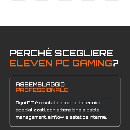
era:
attuale
€2.449,00.
è:
€2.379,00.
PERCHÈ SCEGLIERE
ELEVEN PC GAMING
?
ASSEMBLAGGIO
PROFESSIONALE
Ogni PC è montato a mano da tecnici
specializzati, con attenzione a cable
management, airflow e estetica interna.