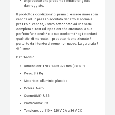
un prodotto che presenta l’imballo originale
danneggiato.
Il prodotto ricondizionato, prima di essere rimesso in
vendita ad un prezzo scontato rispetto al normale
prezzo di vendita, ? stato sottoposto ad una serie
completa di test ed ispezioni che attestano la sua
perfetta funzionalit? e la sua conformit? agli standard
qualitativi di mercato. Il prodotto ricondizionato ?
pertanto da intendersi come non nuovo. La garanzia ?
di 1 anno
Dati Tecnici
Dimensioni: 170 x 130 x 327 mm (LxHxP)
Peso: 8.9 Kg
Materiale: Alluminio, plastica
Colore: Nero
Connettivit?: USB
Piattaforma: PC
Tensione: da 110 – 220 V CA a 36 V CC