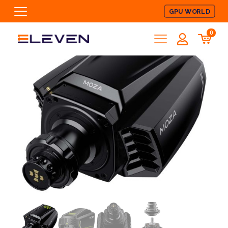
GPU WORLD
0