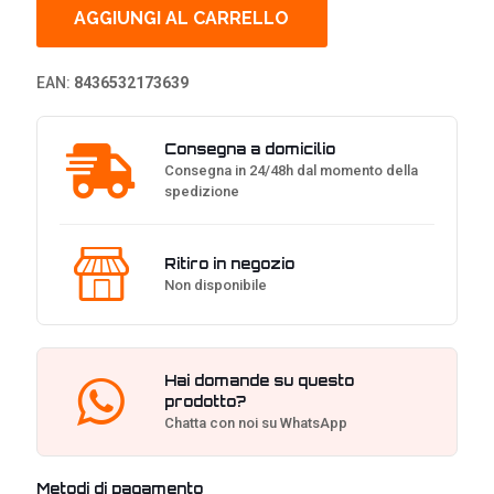
Tastiera
AGGIUNGI AL CARRELLO
Cherry
MX
Red,
EAN:
8436532173639
Layout
ITA
-
Consegna a domicilio
Nero
Consegna in 24/48h dal momento della
quantità
spedizione
Ritiro in negozio
Non disponibile
Hai domande su questo
prodotto?
Chatta con noi su WhatsApp
Metodi di pagamento