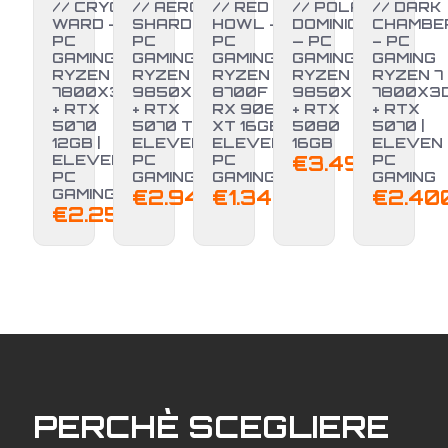
// CRYO
// AERO
// RED
// POLAR
// DARK
WARD –
SHARD –
HOWL –
DOMINION
CHAMBE
PC
PC
PC
— PC
– PC
GAMING
GAMING
GAMING
GAMING
GAMING
RYZEN 7
RYZEN 7
RYZEN 7
RYZEN 7
RYZEN 7
7800X3D
9850X3D
8700F +
9850X3D
7800X3
+ RTX
+ RTX
RX 9060
+ RTX
+ RTX
5070
5070 TI |
XT 16GB |
5080
5070 |
12GB |
ELEVEN
ELEVEN
16GB
ELEVEN
ELEVEN
PC
PC
€
3.499,00
PC
PC
GAMING
GAMING
GAMING
GAMING
€
2.949,00
€
1.349,00
€
2.40
€
2.250,00
PERCHÈ SCEGLIERE