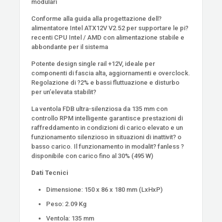
modulari
Conforme alla guida alla progettazione dell?
alimentatore Intel ATX12V V2.52 per supportare le pi?
recenti CPU Intel / AMD con alimentazione stabile e
abbondante per il sistema
Potente design single rail +12V, ideale per
componenti di fascia alta, aggiornamenti e overclock.
Regolazione di ?2% e bassi fluttuazione e disturbo
per un’elevata stabilit?
La ventola FDB ultra-silenziosa da 135 mm con
controllo RPM intelligente garantisce prestazioni di
raffreddamento in condizioni di carico elevato e un
funzionamento silenzioso in situazioni di inattivit? o
basso carico. Il funzionamento in modalit? fanless ?
disponibile con carico fino al 30% (495 W)
Dati Tecnici
Dimensione: 150 x 86 x 180 mm (LxHxP)
Peso: 2.09 Kg
Ventola: 135 mm