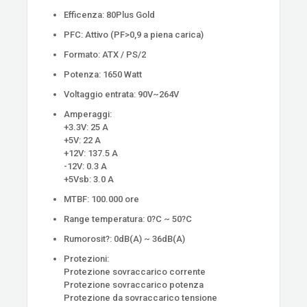
Efficenza: 80Plus Gold
PFC: Attivo (PF>0,9 a piena carica)
Formato: ATX / PS/2
Potenza: 1650 Watt
Voltaggio entrata: 90V~264V
Amperaggi:
+3.3V: 25 A
+5V: 22 A
+12V: 137.5 A
-12V: 0.3 A
+5Vsb: 3.0 A
MTBF: 100.000 ore
Range temperatura: 0?C ~ 50?C
Rumorosit?: 0dB(A) ~ 36dB(A)
Protezioni:
Protezione sovraccarico corrente
Protezione sovraccarico potenza
Protezione da sovraccarico tensione