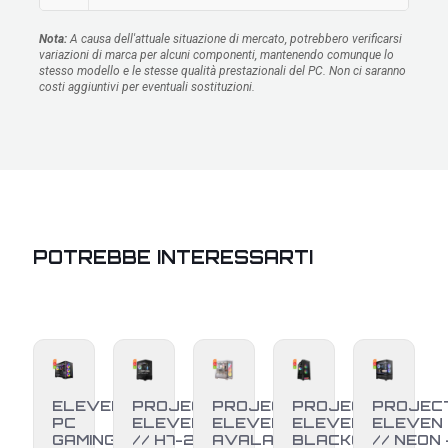
Nota:
A causa dell'attuale situazione di mercato, potrebbero verificarsi
variazioni di marca per alcuni componenti, mantenendo comunque lo
stesso modello e le stesse qualità prestazionali del PC. Non ci saranno
costi aggiuntivi per eventuali sostituzioni.
POTREBBE INTERESSARTI
ELEVEN
PROJECT
PROJECT
PROJECT
PROJEC
PC
ELEVEN
ELEVEN //
ELEVEN //
ELEVEN
GAMING •
// H7-25
AVALANCHE
BLACKOUT
// NEON 