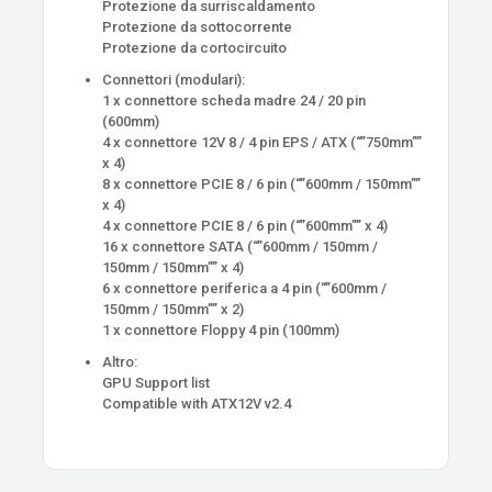
Protezione da surriscaldamento
Protezione da sottocorrente
Protezione da cortocircuito
Connettori (modulari):
1 x connettore scheda madre 24 / 20 pin
(600mm)
4 x connettore 12V 8 / 4 pin EPS / ATX (“”750mm””
x 4)
8 x connettore PCIE 8 / 6 pin (“”600mm / 150mm””
x 4)
4 x connettore PCIE 8 / 6 pin (“”600mm”” x 4)
16 x connettore SATA (“”600mm / 150mm /
150mm / 150mm”” x 4)
6 x connettore periferica a 4 pin (“”600mm /
150mm / 150mm”” x 2)
1 x connettore Floppy 4 pin (100mm)
Altro:
GPU Support list
Compatible with ATX12V v2.4