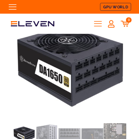
GPU WORLD
0