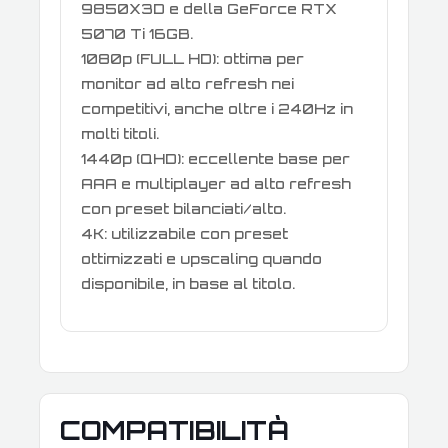
9850X3D e della GeForce RTX
5070 Ti 16GB.
1080p (FULL HD): ottima per
monitor ad alto refresh nei
competitivi, anche oltre i 240Hz in
molti titoli.
1440p (QHD): eccellente base per
AAA e multiplayer ad alto refresh
con preset bilanciati/alto.
4K: utilizzabile con preset
ottimizzati e upscaling quando
disponibile, in base al titolo.
COMPATIBILITÀ