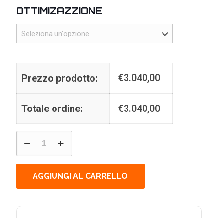
OTTIMIZAZZIONE
€
3.040,00
Prezzo prodotto:
Totale ordine:
€
3.040,00
PROJECT
ELEVEN
//
CRYOGEN
–
AGGIUNGI AL CARRELLO
PC
GAMING
RYZEN
7