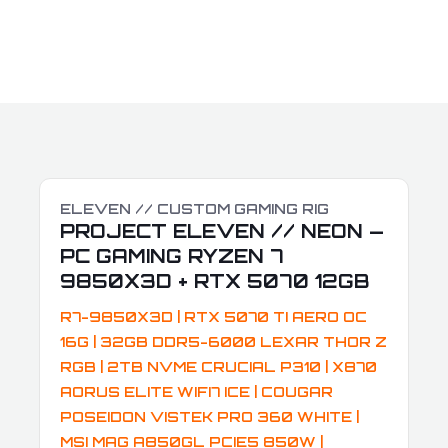
ELEVEN // CUSTOM GAMING RIG
PROJECT ELEVEN // NEON —
PC GAMING RYZEN 7
9850X3D + RTX 5070 12GB
R7-9850X3D | RTX 5070 TI AERO OC
16G | 32GB DDR5-6000 LEXAR THOR Z
RGB | 2TB NVME CRUCIAL P310 | X870
AORUS ELITE WIFI7 ICE | COUGAR
POSEIDON VISTEK PRO 360 WHITE |
MSI MAG A850GL PCIE5 850W |