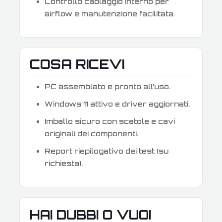
Controllo cablaggio interno per
airflow e manutenzione facilitata.
COSA RICEVI
PC assemblato e pronto all’uso.
Windows 11 attivo e driver aggiornati.
Imballo sicuro con scatole e cavi
originali dei componenti.
Report riepilogativo dei test (su
richiesta).
HAI DUBBI O VUOI