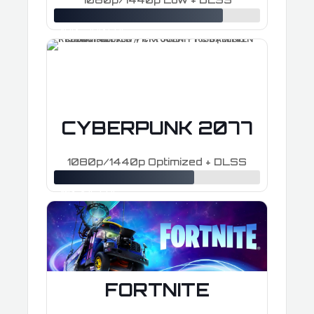
≈ 190–280 FPS
CYBERPUNK 2077
1080p/1440p Optimized + DLSS
≈ 110–175 FPS
FORTNITE