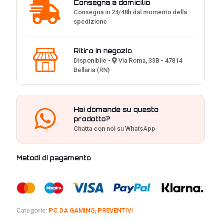
9850X3D
Consegna a domicilio
+
Consegna in 24/48h dal momento della
RTX
spedizione
5070
TI
16GB
Ritiro in negozio
|
Disponibile -
Via Roma, 33B - 47814
ELEVEN
Bellaria (RN)
PC
GAMING
quantità
Hai domande su questo
prodotto?
Chatta con noi su WhatsApp
Metodi di pagamento
Categorie:
PC DA GAMING
,
PREVENTIVI