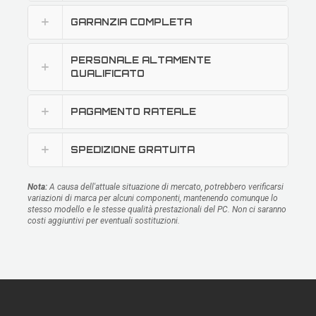
GARANZIA COMPLETA
PERSONALE ALTAMENTE
QUALIFICATO
PAGAMENTO RATEALE
SPEDIZIONE GRATUITA
Nota:
A causa dell'attuale situazione di mercato, potrebbero verificarsi
variazioni di marca per alcuni componenti, mantenendo comunque lo
stesso modello e le stesse qualità prestazionali del PC. Non ci saranno
costi aggiuntivi per eventuali sostituzioni.