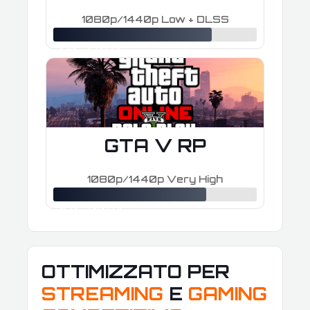
1080p/1440p Low + DLSS
≈ 170–260 FPS
GTA V RP
1080p/1440p Very High
≈ 150–240 FPS
OTTIMIZZATO PER
STREAMING
E
GAMING