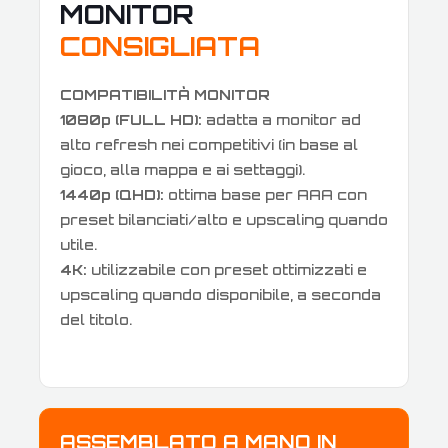
MONITOR
CONSIGLIATA
COMPATIBILITÀ MONITOR
1080p (FULL HD):
adatta a monitor ad
alto refresh nei competitivi (in base al
gioco, alla mappa e ai settaggi).
1440p (QHD):
ottima base per AAA con
preset bilanciati/alto e upscaling quando
utile.
4K:
utilizzabile con preset ottimizzati e
upscaling quando disponibile, a seconda
del titolo.
ASSEMBLATO A MANO IN