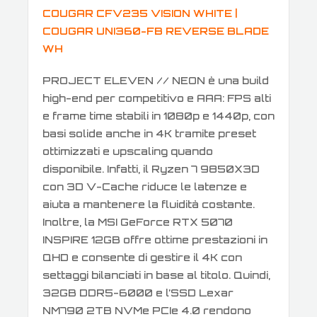
COUGAR CFV235 VISION WHITE |
COUGAR UNI360-FB REVERSE BLADE
WH
PROJECT ELEVEN // NEON è una build
high-end per competitivo e AAA: FPS alti
e frame time stabili in 1080p e 1440p, con
basi solide anche in 4K tramite preset
ottimizzati e upscaling quando
disponibile. Infatti, il Ryzen 7 9850X3D
con 3D V-Cache riduce le latenze e
aiuta a mantenere la fluidità costante.
Inoltre, la MSI GeForce RTX 5070
INSPIRE 12GB offre ottime prestazioni in
QHD e consente di gestire il 4K con
settaggi bilanciati in base al titolo. Quindi,
32GB DDR5-6000 e l’SSD Lexar
NM790 2TB NVMe PCIe 4.0 rendono