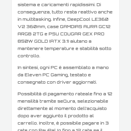
sistema e caricamenti rapidissimi. Di
conseguenza, tutto resta reattivo anche
in multitasking. Infine, DeepCool LE360
V2 360mm, case GAMDIAS AURA GC12
ARGB 2TG e PSU COUGAR GEX PRO
850W GOLD (ATX 3.1) aiutano a
mantenere temperature e stabilità sotto
controllo.
In sintesi, ogni PC è assemblato a mano
da Eleven PC Gaming, testato e
consegnato con driver aggiornati.
Possibilità di pagamento rateale fino a 12
mensilità tramite seQura, selezionabile
direttamente al momento dell’acquisto
dopo aver aggiunto il prodotto al
carrello. Inoltre, è possibile pagare in 3
rate con PayPal (o fino a 12 rate se il