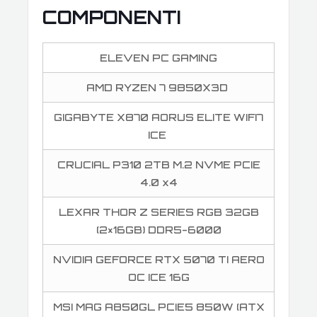
COMPONENTI
ELEVEN PC GAMING
AMD RYZEN 7 9850X3D
GIGABYTE X870 AORUS ELITE WIFI7
ICE
CRUCIAL P310 2TB M.2 NVME PCIE
4.0 x4
LEXAR THOR Z SERIES RGB 32GB
(2×16GB) DDR5-6000
NVIDIA GEFORCE RTX 5070 TI AERO
OC ICE 16G
MSI MAG A850GL PCIE5 850W (ATX