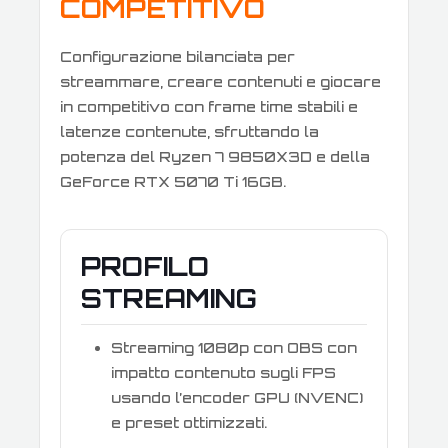
COMPETITIVO
Configurazione bilanciata per
streammare, creare contenuti e giocare
in competitivo con frame time stabili e
latenze contenute, sfruttando la
potenza del Ryzen 7 9850X3D e della
GeForce RTX 5070 Ti 16GB.
PROFILO
STREAMING
Streaming 1080p con OBS con
impatto contenuto sugli FPS
usando l’encoder GPU (NVENC)
e preset ottimizzati.