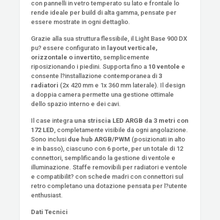
con pannelli in vetro temperato su lato e frontale lo
rende ideale per build di alta gamma, pensate per
essere mostrate in ogni dettaglio.
Grazie alla sua struttura flessibile, il Light Base 900 DX
pu? essere configurato in
layout verticale,
orizzontale o invertito
, semplicemente
riposizionando i piedini. Supporta fino a
10 ventole
e
consente l?installazione contemporanea di
3
radiatori
(2x 420 mm e 1x 360 mm laterale). Il design
a doppia camera permette una gestione ottimale
dello spazio interno e dei cavi.
Il case integra
una striscia LED ARGB da 3 metri con
172 LED
, completamente visibile da ogni angolazione.
Sono inclusi
due hub ARGB/PWM
(posizionati in alto
e in basso), ciascuno con 6 porte, per un totale di 12
connettori, semplificando la gestione di ventole e
illuminazione. Staffe removibili per radiatori e ventole
e compatibilit? con schede madri con connettori sul
retro completano una dotazione pensata per l?utente
enthusiast.
Dati Tecnici