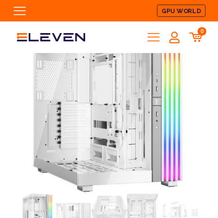
GPU WORLD
0