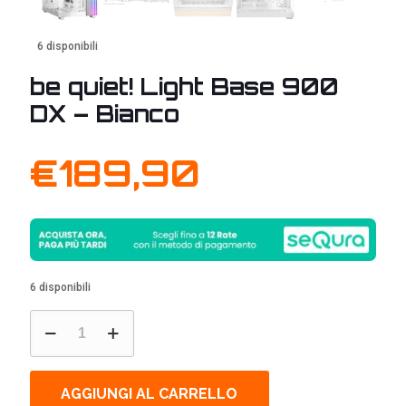
6 disponibili
be quiet! Light Base 900
DX – Bianco
€
189,90
6 disponibili
be
quiet!
Light
Base
900
AGGIUNGI AL CARRELLO
DX