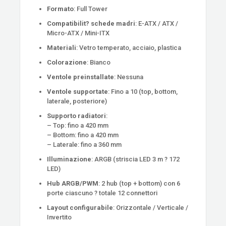
Formato
: Full Tower
Compatibilit? schede madri
: E-ATX / ATX /
Micro-ATX / Mini-ITX
Materiali
: Vetro temperato, acciaio, plastica
Colorazione
: Bianco
Ventole preinstallate
: Nessuna
Ventole supportate
: Fino a 10 (top, bottom,
laterale, posteriore)
Supporto radiatori
:
– Top: fino a 420 mm
– Bottom: fino a 420 mm
– Laterale: fino a 360 mm
Illuminazione
: ARGB (striscia LED 3 m ? 172
LED)
Hub ARGB/PWM
: 2 hub (top + bottom) con 6
porte ciascuno ? totale 12 connettori
Layout configurabile
: Orizzontale / Verticale /
Invertito