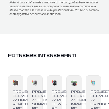
Nota:
A causa dell'attuale situazione di mercato, potrebbero verificarsi
variazioni di marca per alcuni componenti, mantenendo comunque lo
stesso modello e le stesse qualità prestazionali del PC. Non ci saranno
costi aggiuntivi per eventuali sostituzioni.
POTREBBE INTERESSARTI
PROJECT
PROJECT
PROJECT
PROJECT
PROJEC
ELEVEN
ELEVEN
ELEVEN
ELEVEN
ELEVEN
// DARK
// GHOST
// RED
// DARK
//
REACTOR
SHARD –
HOWL –
IMPACT –
CRYOGE
– PC
PC
PC
PC
– PC