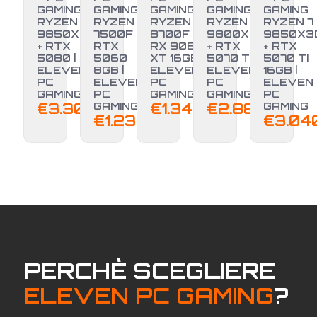
GAMING
GAMING
GAMING
GAMING
GAMING
RYZEN 7
RYZEN 5
RYZEN 7
RYZEN 7
RYZEN 7
9850X3D
7500F +
8700F +
9800X3D
9850X3
+ RTX
RTX
RX 9060
+ RTX
+ RTX
NUOVO
5080 |
5060
XT 16GB |
5070 TI |
5070 TI
ELEVEN
8GB |
ELEVEN
ELEVEN
16GB |
PC
ELEVEN
PC
PC
ELEVEN
GAMING
PC
GAMING
GAMING
PC
€
3.300,00
GAMING
€
1.349,00
€
2.889,00
GAMING
€
1.239,00
€
3.04
PERCHÈ SCEGLIERE
ELEVEN PC GAMING
?