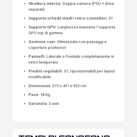
Struttura interna
: Doppia camera (PSU + drive
separati)
Supporto schede madri retro-connettori
: S?
Supporto GPU
: Lunghezza massima ? supporta
GPU top di gamma
Gestione cavi
: Ottimizzata con passaggi e
coperture posteriori
Pannelli
: Laterale e frontale completamente in
vetro temperato
Piedini regolabili
: S?, riposizionabili per layout
modificabile
Dimensioni
: 572 x 431 x 632 cm
Peso
: 18 Kg
Garanzia
: 3 anni