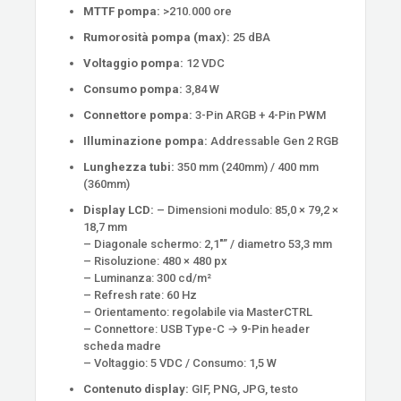
MTTF pompa:
>210.000 ore
Rumorosità pompa (max):
25 dBA
Voltaggio pompa:
12 VDC
Consumo pompa:
3,84 W
Connettore pompa:
3-Pin ARGB + 4-Pin PWM
Illuminazione pompa:
Addressable Gen 2 RGB
Lunghezza tubi:
350 mm (240mm) / 400 mm
(360mm)
Display LCD:
– Dimensioni modulo: 85,0 × 79,2 ×
18,7 mm
– Diagonale schermo: 2,1″” / diametro 53,3 mm
– Risoluzione: 480 × 480 px
– Luminanza: 300 cd/m²
– Refresh rate: 60 Hz
– Orientamento: regolabile via MasterCTRL
– Connettore: USB Type-C → 9-Pin header
scheda madre
– Voltaggio: 5 VDC / Consumo: 1,5 W
Contenuto display:
GIF, PNG, JPG, testo