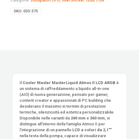
Categorie:
Dissipatori CPU
,
Intel Socket 1200/115X
SKU:
033-375
Il
Cooler Master MasterLiquid Atmos II LCD ARGB
è
un sistema di raffreddamento a liquido all-in-one
(AIO) di nuova generazione, pensato per gamer,
content creator e appassionati di PC building che
desiderano il massimo in termini di prestazioni
termiche, silenziosità ed estetica personalizzabile.
Disponibile nelle varianti da
240 mm
e
360 mm
, si
distingue all’interno della famiglia Atmos II per
l’integrazione di un pannello
LCD a colori da 2,1″”
nella testa della pompa, capace di visualizzare