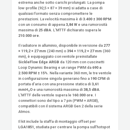
estrema anche sotto carichi prolungati. La pompa
low-profile (92,5 × 87 × 39 mm) si adatta a case di
qualsiasi formato senza compromettere le
prestazioni. La velocità massima è di
3.400 ± 300 RPM
con un consumo di appena
3,84 W
e una rumorosità
massima di
25 dBA
. L’MTTF dichiarato supera le
210.000 ore
.
Il radiatore in alluminio, disponibile in versione da
277
× 119,2 × 27 mm
(240 mm) o
394 × 119,2 × 27 mm
(360
mm), è equipaggiato con ventole preinstallate
SickleFlow Edge ARGB
da 120 mm con cuscinetti
Loop Dynamic Bearing e un range PWM da
690 a
2.500 RPM ± 15%
. Nella variante 360 mm, le tre ventole
in configurazione singola generano fino a
190 CFM
di
portata d’aria con una pressione statica di
3,61
mmH₂O
e una rumorosità massima di
38,5 dBA
.
L’MTTF delle ventole supera le
160.000 ore
. I
connettori sono del tipo a 7 pin (PWM + ARGB),
compatibili con il sistema ARGB Gen 2 della serie
Atmos.
Il kit include la staffa di montaggio offset per
LGA1851
, studiata per centrare la pompa sull’hotspot