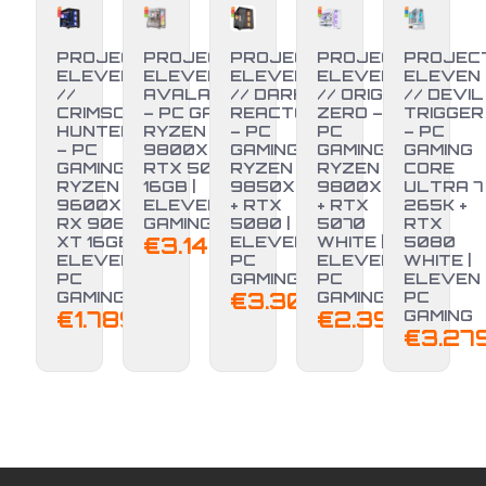
PROJECT
PROJECT
PROJECT
PROJECT
PROJEC
ELEVEN
ELEVEN //
ELEVEN
ELEVEN
ELEVEN
//
AVALANCHE
// DARK
// ORIGIN
// DEVIL
CRIMSON
– PC GAMING
REACTOR
ZERO –
TRIGGER
HUNTER
RYZEN 7
– PC
PC
– PC
– PC
9800X3D +
GAMING
GAMING
GAMING
GAMING
RTX 5070 TI
RYZEN 7
RYZEN 7
CORE
RYZEN 5
16GB |
9850X3D
9800X3D
ULTRA 7
9600X +
ELEVEN PC
+ RTX
+ RTX
265K +
NUOVO
RX 9060
GAMING
5080 |
5070
RTX
XT 16GB |
€
3.149,00
ELEVEN
WHITE |
5080
ELEVEN
PC
ELEVEN
WHITE |
PC
GAMING
PC
ELEVEN
GAMING
€
3.300,00
GAMING
PC
€
1.789,00
€
2.399,00
GAMING
€
3.27