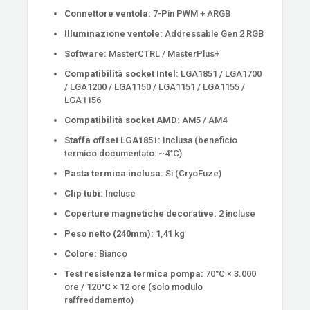
Connettore ventola:
7-Pin PWM + ARGB
Illuminazione ventole:
Addressable Gen 2 RGB
Software:
MasterCTRL / MasterPlus+
Compatibilità socket Intel:
LGA1851 / LGA1700
/ LGA1200 / LGA1150 / LGA1151 / LGA1155 /
LGA1156
Compatibilità socket AMD:
AM5 / AM4
Staffa offset LGA1851:
Inclusa (beneficio
termico documentato: ~4°C)
Pasta termica inclusa:
Sì (CryoFuze)
Clip tubi:
Incluse
Coperture magnetiche decorative:
2 incluse
Peso netto (240mm):
1,41 kg
Colore:
Bianco
Test resistenza termica pompa:
70°C × 3.000
ore / 120°C × 12 ore (solo modulo
raffreddamento)