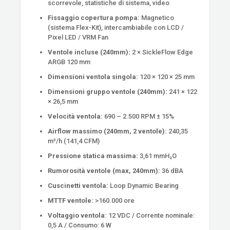
scorrevole, statistiche di sistema, video
Fissaggio copertura pompa:
Magnetico
(sistema Flex-Kit), intercambiabile con LCD /
Pixel LED / VRM Fan
Ventole incluse (240mm):
2 × SickleFlow Edge
ARGB 120 mm
Dimensioni ventola singola:
120 × 120 × 25 mm
Dimensioni gruppo ventole (240mm):
241 × 122
× 26,5 mm
Velocità ventola:
690 – 2.500 RPM ± 15%
Airflow massimo (240mm, 2 ventole):
240,35
m³/h (141,4 CFM)
Pressione statica massima:
3,61 mmH₂O
Rumorosità ventole (max, 240mm):
36 dBA
Cuscinetti ventola:
Loop Dynamic Bearing
MTTF ventole:
>160.000 ore
Voltaggio ventola:
12 VDC / Corrente nominale:
0,5 A / Consumo: 6 W