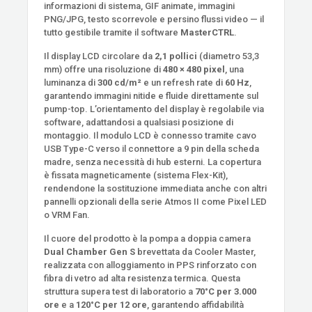
informazioni di sistema, GIF animate, immagini
PNG/JPG, testo scorrevole e persino flussi video — il
tutto gestibile tramite il software
MasterCTRL
.
Il display LCD circolare da
2,1 pollici
(diametro 53,3
mm) offre una risoluzione di
480 × 480 pixel
, una
luminanza di
300 cd/m²
e un refresh rate di
60 Hz
,
garantendo immagini nitide e fluide direttamente sul
pump-top. L’orientamento del display è regolabile via
software, adattandosi a qualsiasi posizione di
montaggio. Il modulo LCD è connesso tramite cavo
USB Type-C verso il connettore a 9 pin della scheda
madre, senza necessità di hub esterni. La copertura
è fissata magneticamente (sistema Flex-Kit),
rendendone la sostituzione immediata anche con altri
pannelli opzionali della serie Atmos II come Pixel LED
o VRM Fan.
Il cuore del prodotto è la pompa a doppia camera
Dual Chamber Gen S
brevettata da Cooler Master,
realizzata con alloggiamento in PPS rinforzato con
fibra di vetro ad alta resistenza termica. Questa
struttura supera test di laboratorio a
70°C per 3.000
ore
e a
120°C per 12 ore
, garantendo affidabilità