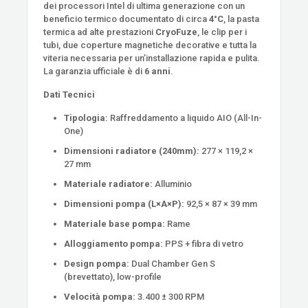
dei processori Intel di ultima generazione con un
beneficio termico documentato di circa
4°C
, la pasta
termica ad alte prestazioni
CryoFuze
, le clip per i
tubi, due coperture magnetiche decorative e tutta la
viteria necessaria per un’installazione rapida e pulita.
La garanzia ufficiale è di
6 anni
.
Dati Tecnici
Tipologia:
Raffreddamento a liquido AIO (All-In-
One)
Dimensioni radiatore (240mm):
277 × 119,2 ×
27 mm
Materiale radiatore:
Alluminio
Dimensioni pompa (L×A×P):
92,5 × 87 × 39 mm
Materiale base pompa:
Rame
Alloggiamento pompa:
PPS + fibra di vetro
Design pompa:
Dual Chamber Gen S
(brevettato), low-profile
Velocità pompa:
3.400 ± 300 RPM