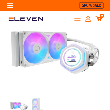
GPU WORLD
0