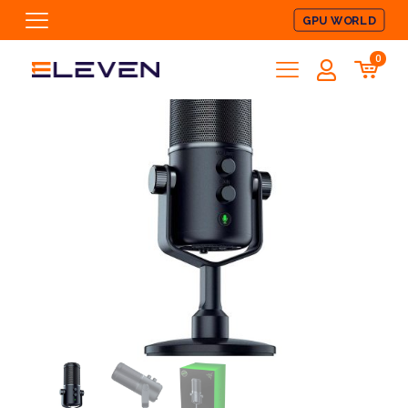
GPU WORLD
0