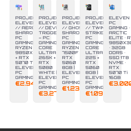
PROJECT
PROJECT
PROJECT
PROJECT
ELEVEN
ELEVEN
ELEVEN
ELEVEN
ELEVEN
PC
// AERO
// DEVIL
// GHOST
// TWIN
GAMING •
SHARD –
TRIGGER
SHARD –
STRIKE –
ARCTIC
PC
– PC
PC
PC
ELITE • R
GAMING
GAMING
GAMING
GAMING
9850X3
RYZEN 7
CORE
RYZEN 5
CORE
• 32GB
9850X3D
ULTRA 7
7500F +
ULTRA 5
DDR5 •
+ RTX
265K +
RTX
225 +
SSD 1TB
5070 TI |
RTX
5060
RTX
NVME •
ELEVEN
5080
8GB |
5060
RTX
PC
WHITE |
ELEVEN
8GB |
5070 Ti
GAMING
ELEVEN
PC
ELEVEN
16GB
€
2.949,00
PC
GAMING
PC
€
3.00
GAMING
€
1.239,00
GAMING
€
3.279,00
€
1.099,00