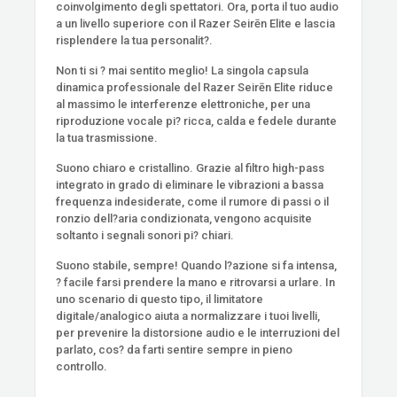
coinvolgimento degli spettatori. Ora, porta il tuo audio
a un livello superiore con il Razer Seirēn Elite e lascia
risplendere la tua personalit?.
Non ti si ? mai sentito meglio! La singola capsula
dinamica professionale del Razer Seirēn Elite riduce
al massimo le interferenze elettroniche, per una
riproduzione vocale pi? ricca, calda e fedele durante
la tua trasmissione.
Suono chiaro e cristallino. Grazie al filtro high-pass
integrato in grado di eliminare le vibrazioni a bassa
frequenza indesiderate, come il rumore di passi o il
ronzio dell?aria condizionata, vengono acquisite
soltanto i segnali sonori pi? chiari.
Suono stabile, sempre! Quando l?azione si fa intensa,
? facile farsi prendere la mano e ritrovarsi a urlare. In
uno scenario di questo tipo, il limitatore
digitale/analogico aiuta a normalizzare i tuoi livelli,
per prevenire la distorsione audio e le interruzioni del
parlato, cos? da farti sentire sempre in pieno
controllo.