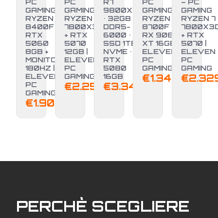
PC
PC
R7
PC
– PC
GAMING
GAMING
9800X3D
GAMING
GAMING
RYZEN 5
RYZEN 7
• 32GB
RYZEN 7
RYZEN 7
8400F +
7800X3D
DDR5-
8700F +
7800X3
RTX
+ RTX
6000 •
RX 9060
+ RTX
5060
5070
SSD 1TB
XT 16GB |
5070 |
8GB +
12GB |
NVME •
ELEVEN
ELEVEN
MONITOR
ELEVEN
RTX
PC
PC
180HZ |
PC
5080
GAMING
GAMING
ELEVEN
GAMING
16GB
€
1.349,00
€
2.32
PC
€
2.250,00
€
3.349,00
GAMING
€
1.900,00
PERCHÈ SCEGLIERE