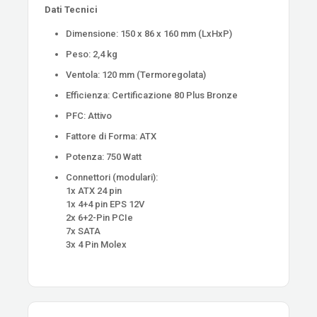
Dati Tecnici
Dimensione: 150 x 86 x 160 mm (LxHxP)
Peso: 2,4 kg
Ventola: 120 mm (Termoregolata)
Efficienza: Certificazione 80 Plus Bronze
PFC: Attivo
Fattore di Forma: ATX
Potenza: 750 Watt
Connettori (modulari):
1x ATX 24 pin
1x 4+4 pin EPS 12V
2x 6+2-Pin PCIe
7x SATA
3x 4 Pin Molex