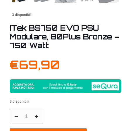
3 disponibili
iTek BS750 EVO PSU
Modulare, 80Plus Bronze –
750 Watt
€
69,90
3 disponibili
iTek
BS750
EVO
PSU