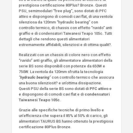
prestigiosa certificazione 80Plus? Bronze. Questi
PSU, semimodulari “free plug”, sono dotati di PFC
attivo e dispongono di comodi cavi flat, di una ventola
silenziosa da 120mm “hydraulic bearing” con
controllo termico, di chassis con effetto “ruvido” anti
graffio e di condensatori Taiwanesi Teapo 105c. Tutti
dettagli che rendono questi alimentatori
estremamente affidabili, silenziosi e di ottima qualit?.
Realizzati con un chassis di colore nero con effetto
“ruvido” anti graffio, gli alimentatore alimentatori della
serie BS sono disponibili con potenze da 650W e
750W. La ventola da 120mm sfrutta la tecnologia
“
hydraulic bearing
”
con controllo termico che assicura
una buona silenziosit? e un’ottima dissipazione.
Questi PSU della serie BS sono dotati di
PFC attivo
e
e dispongono di comodi cavi flat e di
condensatori
Taiwanesi Teapo 105c
.
Grazie alle specifiche tecniche di primo livello e
un’efficienza che supera il 85% al 50% di carico, gli
alimentatori TAURUS BS hanno ottenuto la prestigiosa
certificazione 80Plus Bronze.