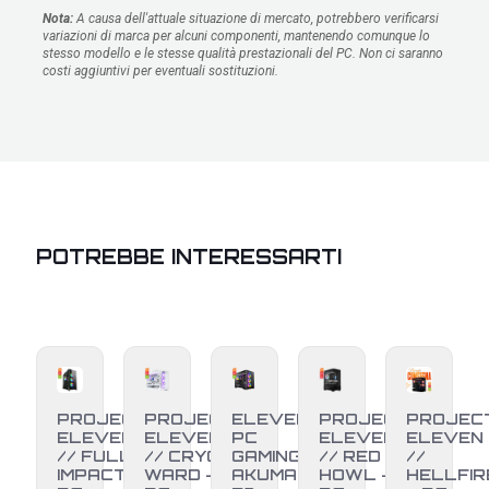
Nota:
A causa dell'attuale situazione di mercato, potrebbero verificarsi
variazioni di marca per alcuni componenti, mantenendo comunque lo
stesso modello e le stesse qualità prestazionali del PC. Non ci saranno
costi aggiuntivi per eventuali sostituzioni.
POTREBBE INTERESSARTI
PROJECT
PROJECT
ELEVEN
PROJECT
PROJEC
ELEVEN
ELEVEN
PC
ELEVEN
ELEVEN
// FULL
// CRYO
GAMING •
// RED
//
IMPACT –
WARD –
AKUMA •
HOWL –
HELLFIR