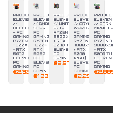
PROJECT
PROJECT
PROJECT
PROJECT
PROJEC
ELEVEN
ELEVEN
ELEVEN
ELEVEN
ELEVEN
//
// GHOST
// UNITÀ
// CRYO
// DARK
HELLFIRE
SHARD –
A-7 –
WARD –
IMPACT 
– PC
PC
RYZEN 7
PC
PC
GAMING
GAMING
9800X3D
GAMING
GAMING
RYZEN 7
RYZEN 5
+ RTX
RYZEN 7
RYZEN 7
7800X3D
7500F +
5070 TI |
7800X3D
9800X3
+ RTX
RTX
ELEVEN
+ RTX
+ RTX
5070 |
5060
PC
5070
5070 TI |
ELEVEN
8GB |
GAMING
12GB |
ELEVEN
PC
ELEVEN
€
2.970,00
ELEVEN
PC
GAMING
PC
PC
GAMING
€
2.329,00
GAMING
GAMING
€
2.88
€
1.239,00
€
2.250,00