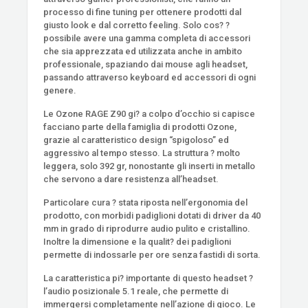
processo di fine tuning per ottenere prodotti dal
giusto look e dal corretto feeling. Solo cos? ?
possibile avere una gamma completa di accessori
che sia apprezzata ed utilizzata anche in ambito
professionale, spaziando dai mouse agli headset,
passando attraverso keyboard ed accessori di ogni
genere.
Le Ozone RAGE Z90 gi? a colpo d’occhio si capisce
facciano parte della famiglia di prodotti Ozone,
grazie al caratteristico design “spigoloso” ed
aggressivo al tempo stesso. La struttura ? molto
leggera, solo 392 gr, nonostante gli inserti in metallo
che servono a dare resistenza all’headset.
Particolare cura ? stata riposta nell’ergonomia del
prodotto, con morbidi padiglioni dotati di driver da 40
mm in grado di riprodurre audio pulito e cristallino.
Inoltre la dimensione e la qualit? dei padiglioni
permette di indossarle per ore senza fastidi di sorta.
La caratteristica pi? importante di questo headset ?
l’audio posizionale 5.1 reale, che permette di
immergersi completamente nell’azione di gioco. Le