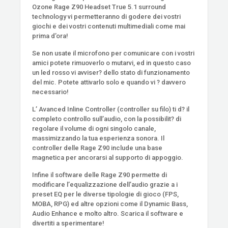
Ozone Rage Z90 Headset True 5.1 surround
technology vi permetteranno di godere dei vostri
giochi e dei vostri contenuti multimediali come mai
prima d’ora!
Se non usate il microfono per comunicare con i vostri
amici potete rimuoverlo o mutarvi, ed in questo caso
un led rosso vi avviser? dello stato di funzionamento
del mic. Potete attivarlo solo e quando vi ? davvero
necessario!
L’ Avanced Inline Controller (controller su filo) ti d? il
completo controllo sull’audio, con la possibilit? di
regolare il volume di ogni singolo canale,
massimizzando la tua esperienza sonora. Il
controller delle Rage Z90 include una base
magnetica per ancorarsi al supporto di appoggio.
Infine il software delle Rage Z90 permette di
modificare l’equalizzazione dell’audio grazie a i
preset EQ per le diverse tipologie di gioco (FPS,
MOBA, RPG) ed altre opzioni come il Dynamic Bass,
Audio Enhance e molto altro. Scarica il software e
divertiti a sperimentare!