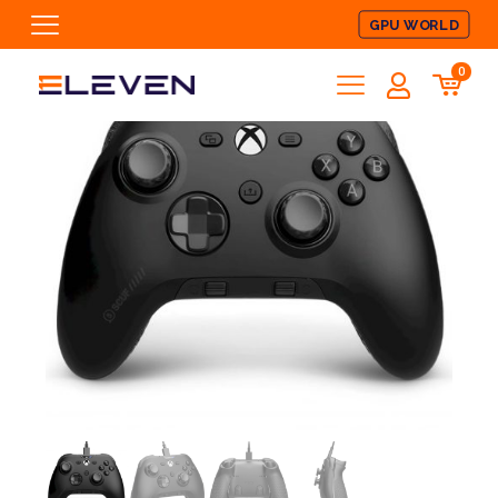
GPU WORLD
0