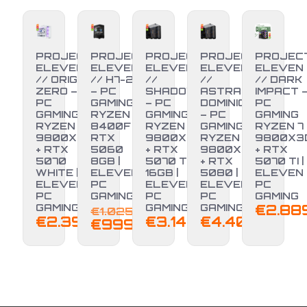
PROJECT
PROJECT
PROJECT
PROJECT
PROJEC
ELEVEN
ELEVEN
ELEVEN
ELEVEN
ELEVEN
// ORIGIN
// H7-25
//
//
// DARK
ZERO –
– PC
SHADOW
ASTRAL
IMPACT 
PC
GAMING
– PC
DOMINION
PC
GAMING
RYZEN 5
GAMING
– PC
GAMING
RYZEN 7
8400F +
RYZEN 7
GAMING
RYZEN 7
9800X3D
RTX
9800X3D
RYZEN 7
9800X3
+ RTX
5060
+ RTX
9800X3D
+ RTX
-3%
5070
8GB |
5070 TI
+ RTX
5070 TI |
WHITE |
ELEVEN
16GB |
5080 |
ELEVEN
ELEVEN
PC
ELEVEN
ELEVEN
PC
PC
GAMING
PC
PC
GAMING
GAMING
GAMING
GAMING
€
2.88
€
1.025,00
€
2.399,00
€
3.149,00
€
4.400,00
Il
Il
€
999,00
prezzo
prezzo
originale
attuale
era:
è:
€1.025,00.
€999,00.