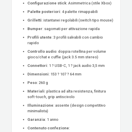
Configurazione stick
: Asimmetrica (stile Xbox)
Palette posteriori
: 4 palette rimappabili
Grilletti
: istantanei regolabili (switch tipo mouse)
Bumper
: sagomati per attivazione rapida
Profili utente
: 3 profili salvabili con cambio
rapido
Controllo audio
: doppia rotellina per volume
gioco/chat e cuffie (jack 3.5 mm stereo)
Connettori
: 1 ? USB-C, 1 ? jack audio 3,5 mm
Dimensioni
: 153 ? 107 ? 64 mm
Peso
: 260 g
Materiali
: plastica ad alta resistenza, finitura
soft-touch, grip antiscivolo
Illuminazione
: assente (design competitivo
minimalista)
Garanzia
: 1 anno
Contenuto confezione
: