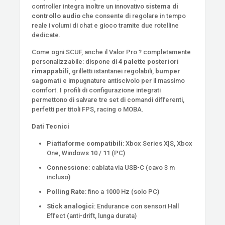
controller integra inoltre un innovativo
sistema di
controllo audio
che consente di regolare in tempo
reale i volumi di chat e gioco tramite due rotelline
dedicate.
Come ogni SCUF, anche il Valor Pro ? completamente
personalizzabile: dispone di
4 palette posteriori
rimappabili
, grilletti istantanei regolabili,
bumper
sagomati
e impugnature antiscivolo per il massimo
comfort. I profili di configurazione integrati
permettono di salvare tre set di comandi differenti,
perfetti per titoli FPS, racing o MOBA.
Dati Tecnici
Piattaforme compatibili
: Xbox Series X|S, Xbox
One, Windows 10 / 11 (PC)
Connessione
: cablata via USB-C (cavo 3 m
incluso)
Polling Rate
: fino a 1000 Hz (solo PC)
Stick analogici
: Endurance con sensori Hall
Effect (anti-drift, lunga durata)