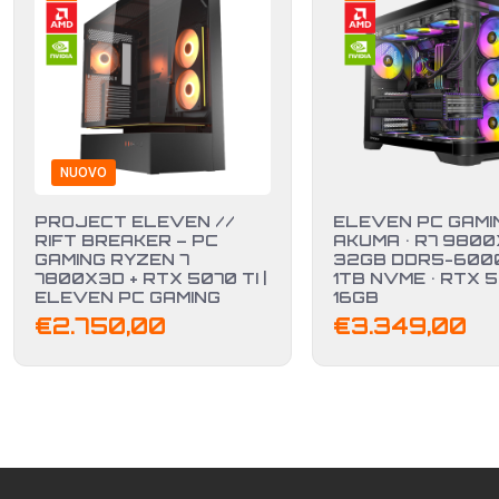
NUOVO
PROJECT ELEVEN //
ELEVEN PC GAMIN
RIFT BREAKER – PC
AKUMA • R7 9800
GAMING RYZEN 7
32GB DDR5-6000
7800X3D + RTX 5070 TI |
1TB NVME • RTX 
ELEVEN PC GAMING
16GB
€
2.750,00
€
3.349,00