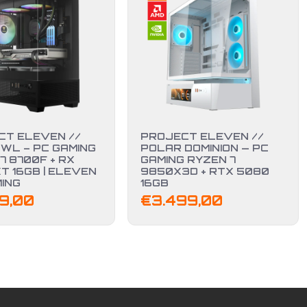
CT ELEVEN //
PROJECT ELEVEN //
WL – PC GAMING
POLAR DOMINION — PC
7 8700F + RX
GAMING RYZEN 7
T 16GB | ELEVEN
9850X3D + RTX 5080
ING
16GB
49,00
€
3.499,00