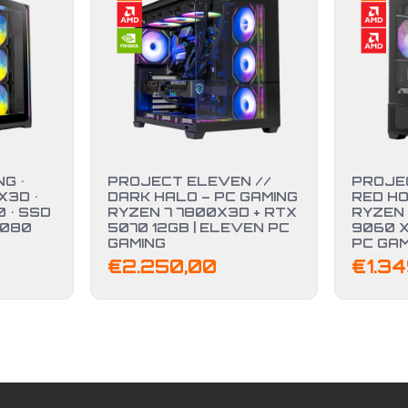
G •
PROJECT ELEVEN //
PROJE
X3D •
DARK HALO – PC GAMING
RED HO
 • SSD
RYZEN 7 7800X3D + RTX
RYZEN 
5080
5070 12GB | ELEVEN PC
9060 X
GAMING
PC GAM
€
2.250,00
€
1.3