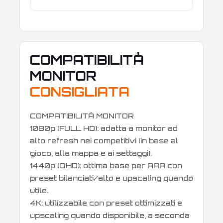
COMPATIBILITÀ
MONITOR
CONSIGLIATA
COMPATIBILITÀ MONITOR
1080p (FULL HD): adatta a monitor ad
alto refresh nei competitivi (in base al
gioco, alla mappa e ai settaggi).
1440p (QHD): ottima base per AAA con
preset bilanciati/alto e upscaling quando
utile.
4K: utilizzabile con preset ottimizzati e
upscaling quando disponibile, a seconda