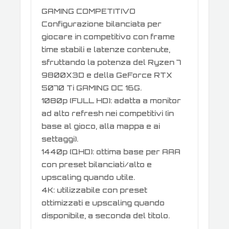
GAMING COMPETITIVO
Configurazione bilanciata per
giocare in competitivo con frame
time stabili e latenze contenute,
sfruttando la potenza del Ryzen 7
9800X3D e della GeForce RTX
5070 Ti GAMING OC 16G.
1080p (FULL HD): adatta a monitor
ad alto refresh nei competitivi (in
base al gioco, alla mappa e ai
settaggi).
1440p (QHD): ottima base per AAA
con preset bilanciati/alto e
upscaling quando utile.
4K: utilizzabile con preset
ottimizzati e upscaling quando
disponibile, a seconda del titolo.