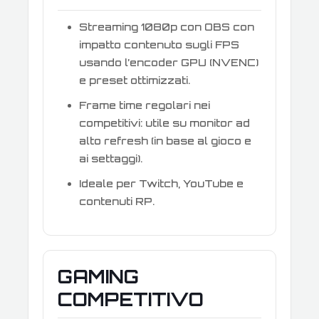
Streaming 1080p con OBS con
impatto contenuto sugli FPS
usando l’encoder GPU (NVENC)
e preset ottimizzati.
Frame time regolari nei
competitivi: utile su monitor ad
alto refresh (in base al gioco e
ai settaggi).
Ideale per Twitch, YouTube e
contenuti RP.
GAMING
COMPETITIVO