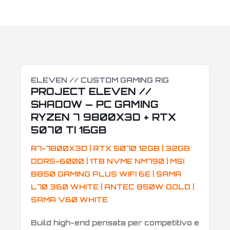
ELEVEN // CUSTOM GAMING RIG
PROJECT ELEVEN //
SHADOW — PC GAMING
RYZEN 7 9800X3D + RTX
5070 TI 16GB
R7-7800X3D | RTX 5070 12GB | 32GB
DDR5-6000 | 1TB NVME NM790 | MSI
B850 GAMING PLUS WIFI 6E | SAMA
L70 360 WHITE | ANTEC 850W GOLD |
SAMA V60 WHITE
Build high-end pensata per competitivo e