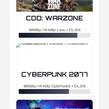
COD: WARZONE
1080p/1440p Low + DLSS
≈ 190–300 FPS
CYBERPUNK 2077
1080p/1440p Optimized + DLSS
≈ 110–170 FPS