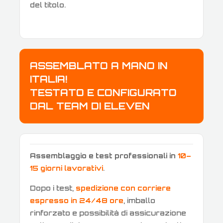
del titolo.
ASSEMBLATO A MANO IN
ITALIA!
TESTATO E CONFIGURATO
DAL TEAM DI ELEVEN
Assemblaggio e test professionali in
10–
15 giorni lavorativi
.
Dopo i test,
spedizione con corriere
espresso in 24/48 ore
, imballo
rinforzato e possibilità di assicurazione