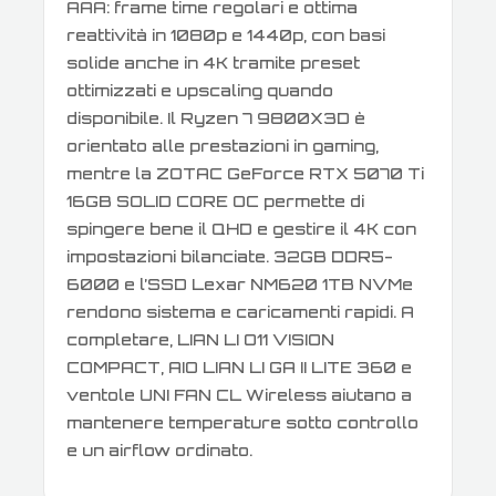
AAA: frame time regolari e ottima
reattività in 1080p e 1440p, con basi
solide anche in 4K tramite preset
ottimizzati e upscaling quando
disponibile. Il Ryzen 7 9800X3D è
orientato alle prestazioni in gaming,
mentre la ZOTAC GeForce RTX 5070 Ti
16GB SOLID CORE OC permette di
spingere bene il QHD e gestire il 4K con
impostazioni bilanciate. 32GB DDR5-
6000 e l’SSD Lexar NM620 1TB NVMe
rendono sistema e caricamenti rapidi. A
completare, LIAN LI O11 VISION
COMPACT, AIO LIAN LI GA II LITE 360 e
ventole UNI FAN CL Wireless aiutano a
mantenere temperature sotto controllo
e un airflow ordinato.