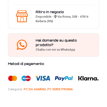
5070
TI
16GB
Ritiro in negozio
|
Disponibile -
Via Roma, 33B - 47814
ELEVEN
Bellaria (RN)
PC
GAMING
quantità
Hai domande su questo
prodotto?
Chatta con noi su WhatsApp
Metodi di pagamento
Categorie:
PC DA GAMING
,
PC SERIE PRISMA