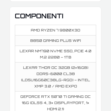
COMPONENTI
AMD RYZEN 7 9800X3D
B850 GAMING PLUS WIFI
LEXAR NM790 NVME SSD, PCIE 4.0
M.2 2280 – 1TB
LEXAR THOR OC 32GB (2×16GB)
DDR5-6000 CL38
(LD5U16G60C38LG-RGD) – INTEL
XMP 3.0 / AMD EXPO
GEFORCE RTX 5070 TI GAMING OC
16G (DLSS 4, 3× DISPLAYPORT, 1×
HDMI 2.1)