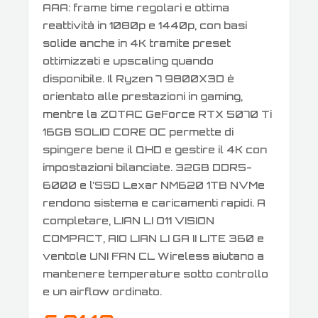
AAA: frame time regolari e ottima
reattività in 1080p e 1440p, con basi
solide anche in 4K tramite preset
ottimizzati e upscaling quando
disponibile. Il Ryzen 7 9800X3D è
orientato alle prestazioni in gaming,
mentre la ZOTAC GeForce RTX 5070 Ti
16GB SOLID CORE OC permette di
spingere bene il QHD e gestire il 4K con
impostazioni bilanciate. 32GB DDR5-
6000 e l’SSD Lexar NM620 1TB NVMe
rendono sistema e caricamenti rapidi. A
completare, LIAN LI O11 VISION
COMPACT, AIO LIAN LI GA II LITE 360 e
ventole UNI FAN CL Wireless aiutano a
mantenere temperature sotto controllo
e un airflow ordinato.