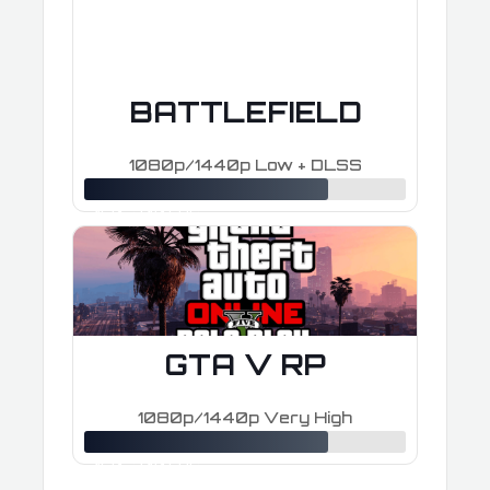
BATTLEFIELD
1080p/1440p Low + DLSS
≈ 160–240 FPS
GTA V RP
1080p/1440p Very High
≈ 160–240 FPS