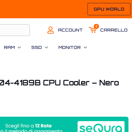
GPU WORLD
0
ACCOUNT
CARRELLO
RAM
SSD
MONITOR
E04-4189B CPU Cooler – Nero