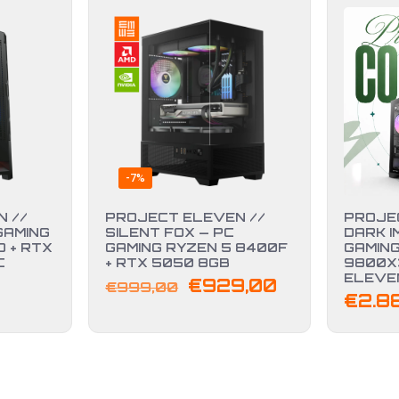
-7%
 //
PROJECT ELEVEN //
PROJE
GAMING
SILENT FOX — PC
DARK I
 + RTX
GAMING RYZEN 5 8400F
GAMING
C
+ RTX 5050 8GB
9800X3
ELEVE
Il
Il
€
929,00
€
999,00
€
2.8
prezzo
prezzo
originale
attuale
era:
è:
€999,00.
€929,00.