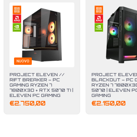
NUOVO
PROJECT ELEVEN //
PROJECT ELEVEN
RIFT BREAKER – PC
BLACKOUT – PC 
GAMING RYZEN 7
RYZEN 7 7800X3D
7800X3D + RTX 5070 TI |
5070 | ELEVEN P
ELEVEN PC GAMING
GAMING
€
2.750,00
€
2.150,00