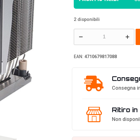
2 disponibili
Silverstone
XE04-
4189B
EAN:
4710679817088
CPU
Cooler
Consegn
-
Nero
Consegna in
quantità
Ritiro i
Non disponi