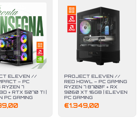
CT ELEVEN //
PROJECT ELEVEN //
MPACT – PC
RED HOWL – PC GAMING
 RYZEN 7
RYZEN 7 8700F + RX
D + RTX 5070 TI |
9060 XT 16GB | ELEVEN
N PC GAMING
PC GAMING
89,00
€
1.349,00