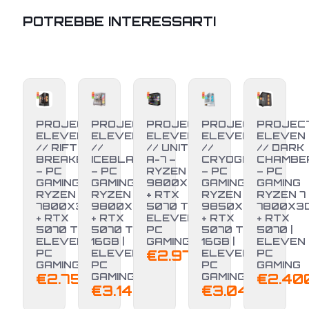
POTREBBE INTERESSARTI
PROJECT
PROJECT
PROJECT
PROJECT
PROJEC
ELEVEN
ELEVEN
ELEVEN
ELEVEN
ELEVEN
// RIFT
//
// UNITÀ
//
// DARK
BREAKER
ICEBLADE
A-7 –
CRYOGEN
CHAMBE
– PC
– PC
RYZEN 7
– PC
– PC
GAMING
GAMING
9800X3D
GAMING
GAMING
RYZEN 7
RYZEN 7
+ RTX
RYZEN 7
RYZEN 7
7800X3D
9800X3D
5070 TI |
9850X3D
7800X3
+ RTX
+ RTX
ELEVEN
+ RTX
+ RTX
NUOVO
5070 TI |
5070 TI
PC
5070 TI
5070 |
ELEVEN
16GB |
GAMING
16GB |
ELEVEN
PC
ELEVEN
€
2.970,00
ELEVEN
PC
GAMING
PC
PC
GAMING
€
2.750,00
GAMING
GAMING
€
2.40
€
3.149,00
€
3.040,00