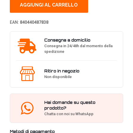
NVMe
AGGIUNGI AL CARRELLO
SSD,
PCIe
5.0
EAN:
840440487838
M.2
Type
2280
Consegna a domicilio
-
Consegna in 24/48h dal momento della
1
spedizione
TB
quantità
Ritiro in negozio
Non disponibile
Hai domande su questo
prodotto?
Chatta con noi su WhatsApp
Metodi di pagamento