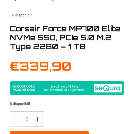
8 disponibili
Corsair Force MP700 Elite
NVMe SSD, PCIe 5.0 M.2
Type 2280 – 1 TB
€
339,90
8 disponibili
Corsair
Force
MP700
Elite